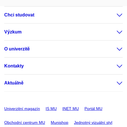
Chci studovat
Výzkum
O univerzitě
Kontakty
Aktuálně
Univerzitní magazín
IS MU
INET MU
Portál MU
Obchodní centrum MU
Munishop
Jednotný vizuální styl