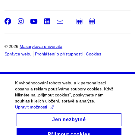
Facebook
Instagram
Youtube
LinkedIn
e-
Přidat
Přidat
Email
mail
do
do
kalendáře
kalendáře
© 2026
Masarykova univerzita
Správce webu
Prohlášení o přístupnosti
Cookies
K vyhodnocování tohoto webu a k personalizaci
obsahu a reklam používáme soubory cookies. Když
klikněte na „přijmout cookies", poskytnete nám
souhlas k jejich uložení, správě a analýze.
Upravit možnosti
Jen nezbytné
Přijmout cookies