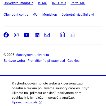
Univerzitní magazín
IS MU
INET MU
Portál MU
Obchodní centrum MU
Munishop
Jednotný vizuální styl
Facebook
Instagram
Youtube
LinkedIn
e-
Přidat
Přidat
Email
mail
do
do
kalendáře
kalendáře
© 2026
Masarykova univerzita
Správce webu
Prohlášení o přístupnosti
Cookies
K vyhodnocování tohoto webu a k personalizaci
obsahu a reklam používáme soubory cookies. Když
klikněte na „přijmout cookies", poskytnete nám
souhlas k jejich uložení, správě a analýze.
Upravit možnosti