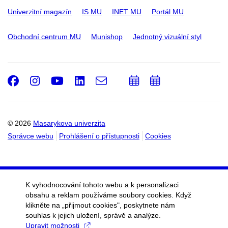
Univerzitní magazín
IS MU
INET MU
Portál MU
Obchodní centrum MU
Munishop
Jednotný vizuální styl
Facebook
Instagram
Youtube
LinkedIn
e-
Přidat
Přidat
Email
mail
do
do
kalendáře
kalendáře
© 2026
Masarykova univerzita
Správce webu
Prohlášení o přístupnosti
Cookies
K vyhodnocování tohoto webu a k personalizaci
obsahu a reklam používáme soubory cookies. Když
klikněte na „přijmout cookies", poskytnete nám
souhlas k jejich uložení, správě a analýze.
Upravit možnosti