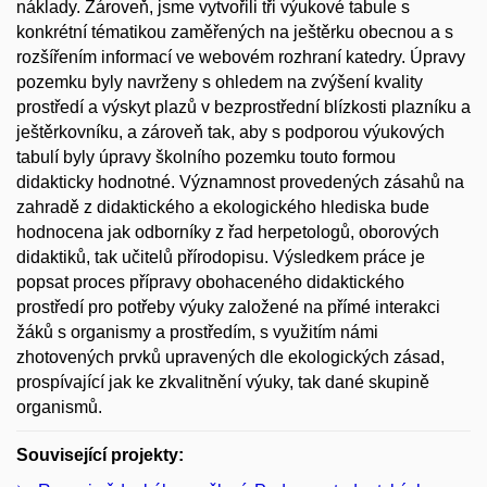
náklady. Zároveň, jsme vytvořili tři výukové tabule s
konkrétní tématikou zaměřených na ještěrku obecnou a s
rozšířením informací ve webovém rozhraní katedry. Úpravy
pozemku byly navrženy s ohledem na zvýšení kvality
prostředí a výskyt plazů v bezprostřední blízkosti plazníku a
ještěrkovníku, a zároveň tak, aby s podporou výukových
tabulí byly úpravy školního pozemku touto formou
didakticky hodnotné. Významnost provedených zásahů na
zahradě z didaktického a ekologického hlediska bude
hodnocena jak odborníky z řad herpetologů, oborových
didaktiků, tak učitelů přírodopisu. Výsledkem práce je
popsat proces přípravy obohaceného didaktického
prostředí pro potřeby výuky založené na přímé interakci
žáků s organismy a prostředím, s využitím námi
zhotovených prvků upravených dle ekologických zásad,
prospívající jak ke zkvalitnění výuky, tak dané skupině
organismů.
Související projekty: