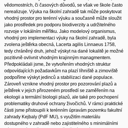
vědomostních, či časových důvodů, se však ve škole často
nerealizuje. Výuka na školní zahradě tak může poskytovat
vhodný prostor pro terénní výuku a současně může sloužit
jako prostředek pro podporu biodiverzity a udržitelného
rozvoje v lokálním měřítku. Jako modelový organismus,
vhodný pro implementaci výuky na školní zahradě, byla
zvolena ještěrka obecná, Lacerta agilis Linnaeus 1758,
tedy chráněný druh, jehož výskyt na dané lokalitě je možné
pozitivně ovlivnit vhodným krajinným managmentem.
Předpokládali jsme, že vytvořením vhodných struktur
odpovídajících požadavkům na plazí líhniště a zimoviště
podpoříme výskyt jedinců a stabilizaci dané populace.
Zároveň vznikne vhodný prostor pro pozorování plazů a
ještěrek v jejich přirozeném prostředí se zaměřením na
ekologii a termální biologii plazů, ale také pro pochopení
problematiky druhové ochrany živočichů. V rámci praktické
části jsme přistoupili k terénním úpravám pozemku fakultní
zahrady Kejbaly (PdF MU), s využitím materiálu
dostupného v zahradě nebo zajistitelného s minimálními