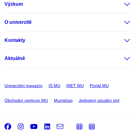
Výzkum
O univerzitě
Kontakty
Aktuálně
Univerzitní magazín
IS MU
INET MU
Portál MU
Obchodní centrum MU
Munishop
Jednotný vizuální styl
Facebook
Instagram
Youtube
LinkedIn
e-
Přidat
Přidat
Email
mail
do
do