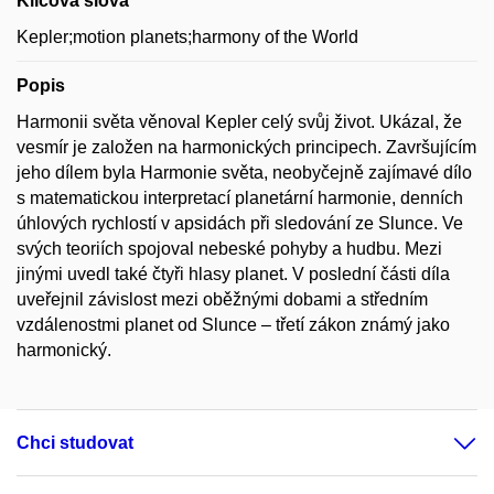
Klíčová slova
Kepler;motion planets;harmony of the World
Popis
Harmonii světa věnoval Kepler celý svůj život. Ukázal, že
vesmír je založen na harmonických principech. Završujícím
jeho dílem byla Harmonie světa, neobyčejně zajímavé dílo
s matematickou interpretací planetární harmonie, denních
úhlových rychlostí v apsidách při sledování ze Slunce. Ve
svých teoriích spojoval nebeské pohyby a hudbu. Mezi
jinými uvedl také čtyři hlasy planet. V poslední části díla
uveřejnil závislost mezi oběžnými dobami a středním
vzdálenostmi planet od Slunce – třetí zákon známý jako
harmonický.
Chci studovat