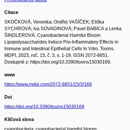
Přírodovědecká fakulta
Citace
SKOČKOVÁ, Veronika; Ondřej VAŠÍČEK; Eliška
SYCHROVÁ; Iva SOVADINOVÁ; Pavel BABICA a Lenka
ŠINDLEROVÁ. Cyanobacterial Harmful Bloom
Lipopolysaccharides Induce Pro-Inflammatory Effects in
Immune and Intestinal Epithelial Cells In Vitro. Toxins.
MDPI, 2023, roč. 15, č. 3, s. 1-19. ISSN 2072-6651.
Dostupné z: https://doi.org/10.3390/toxins15030169.
www
https://www.mdpi.com/2072-6651/15/3/169
Doi
https://doi.org/10.3390/toxins15030169
Klíčová slova
cyanobacteria; cyanobacterial harmful bloom;