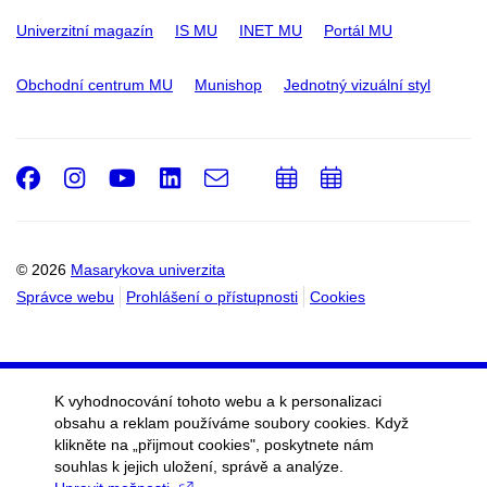
Univerzitní magazín
IS MU
INET MU
Portál MU
Obchodní centrum MU
Munishop
Jednotný vizuální styl
Facebook
Instagram
Youtube
LinkedIn
e-
Přidat
Přidat
Email
mail
do
do
kalendáře
kalendáře
© 2026
Masarykova univerzita
Správce webu
Prohlášení o přístupnosti
Cookies
K vyhodnocování tohoto webu a k personalizaci
obsahu a reklam používáme soubory cookies. Když
klikněte na „přijmout cookies", poskytnete nám
souhlas k jejich uložení, správě a analýze.