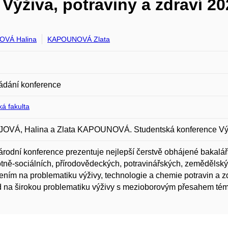
Výživa, potraviny a zdraví 20
OVÁ Halina
KAPOUNOVÁ Zlata
ádání konference
á fakulta
OVÁ, Halina a Zlata KAPOUNOVÁ. Studentská konference Výživ
rodní konference prezentuje nejlepší čerstvě obhájené bakalář
tně-sociálních, přírodovědeckých, potravinářských, zemědělský
ním na problematiku výživy, technologie a chemie potravin a zdr
 na širokou problematiku výživy s mezioborovým přesahem tém