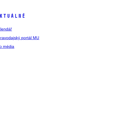
ktuálně
lendář
ravodajský portál MU
o média