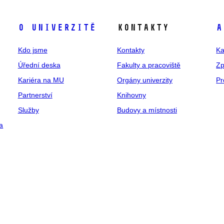
O univerzitě
Kontakty
A
Kdo jsme
Kontakty
Ka
Úřední deska
Fakulty a pracoviště
Zp
Kariéra na MU
Orgány univerzity
Pr
Partnerství
Knihovny
Služby
Budovy a místnosti
a