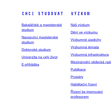
Chci studovat
Výzkum
Bakalářské a magisterské
Náš výzkum
studium
Dění ve výzkumu
Navazující magisterské
Výzkumné úspěchy
studium
Výzkumná témata
Doktorské studium
Výzkumná infrastruktura
Univerzita na celý život
Mezinárodní vědecká rad
E-přihláška
Publikace
Projekty
Habilitační řízení
Řízení ke jmenování
profesorem