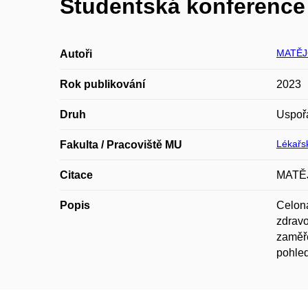
Studentská konference 
MATĚJ
Autoři
Rok publikování
2023
Druh
Uspoř
Lékařsk
Fakulta / Pracoviště MU
Citace
MATĚJ
Popis
Celoná
zdravo
zaměře
pohled