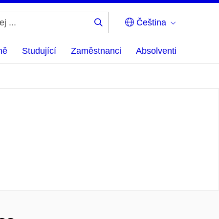
Čeština
Hledej
...
ně
Studující
Zaměstnanci
Absolventi