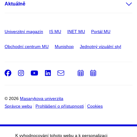
Aktuálně
Univerzitní magazín
IS MU
INET MU
Portál MU
Obchodní centrum MU
Munishop
Jednotný vizuální styl
Facebook
Instagram
Youtube
LinkedIn
e-
Přidat
Přidat
Email
mail
do
do
kalendáře
kalendáře
© 2026
Masarykova univerzita
Správce webu
Prohlášení o přístupnosti
Cookies
K vyhodnocování tohoto webu a k personalizaci