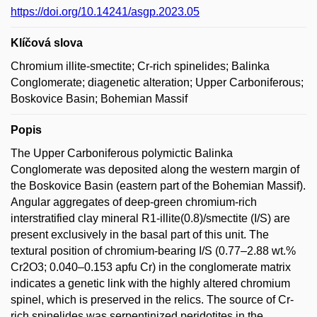
https://doi.org/10.14241/asgp.2023.05
Klíčová slova
Chromium illite-smectite; Cr-rich spinelides; Balinka
Conglomerate; diagenetic alteration; Upper Carboniferous;
Boskovice Basin; Bohemian Massif
Popis
The Upper Carboniferous polymictic Balinka
Conglomerate was deposited along the western margin of
the Boskovice Basin (eastern part of the Bohemian Massif).
Angular aggregates of deep-green chromium-rich
interstratified clay mineral R1-illite(0.8)/smectite (I/S) are
present exclusively in the basal part of this unit. The
textural position of chromium-bearing I/S (0.77–2.88 wt.%
Cr2O3; 0.040–0.153 apfu Cr) in the conglomerate matrix
indicates a genetic link with the highly altered chromium
spinel, which is preserved in the relics. The source of Cr-
rich spinelides was serpentinized peridotites in the