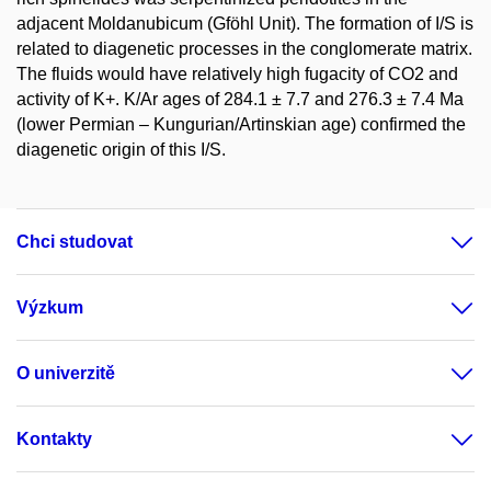
adjacent Moldanubicum (Gföhl Unit). The formation of I/S is
related to diagenetic processes in the conglomerate matrix.
The fluids would have relatively high fugacity of CO2 and
activity of K+. K/Ar ages of 284.1 ± 7.7 and 276.3 ± 7.4 Ma
(lower Permian – Kungurian/Artinskian age) confirmed the
diagenetic origin of this I/S.
Chci studovat
Výzkum
O univerzitě
Kontakty