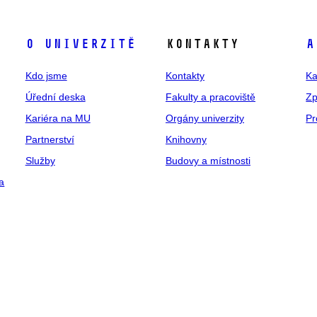
O univerzitě
Kontakty
A
Kdo jsme
Kontakty
Ka
Úřední deska
Fakulty a pracoviště
Zp
Kariéra na MU
Orgány univerzity
Pr
Partnerství
Knihovny
Služby
Budovy a místnosti
a