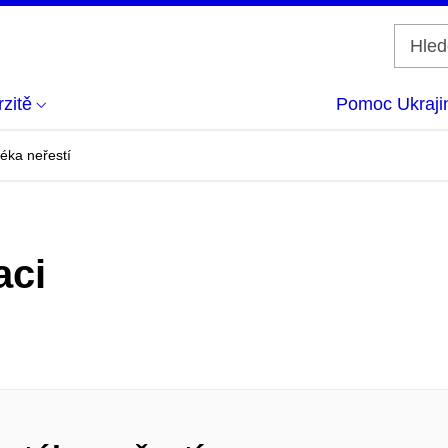
zitě
Pomoc Ukraji
téka neřestí
aci