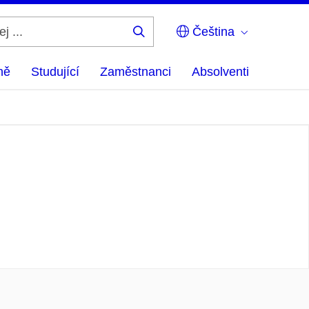
Čeština
Hledej
...
ně
Studující
Zaměstnanci
Absolventi