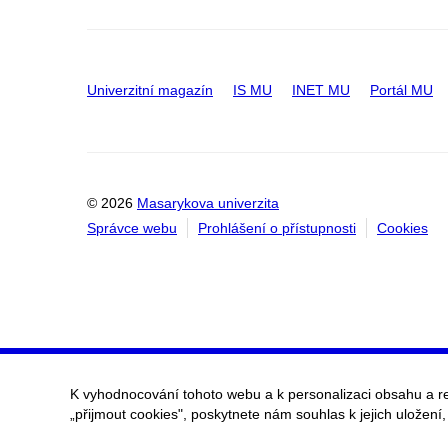
Univerzitní magazín
IS MU
INET MU
Portál MU
© 2026
Masarykova univerzita
Správce webu
Prohlášení o přístupnosti
Cookies
K vyhodnocování tohoto webu a k personalizaci obsahu a r
„přijmout cookies", poskytnete nám souhlas k jejich uložení