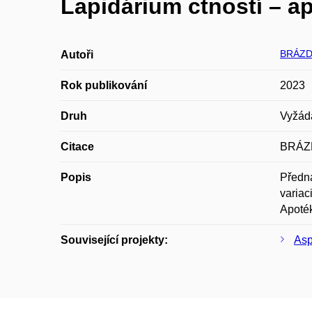
Lapidárium ctností – ap
BRÁZD
Autoři
Rok publikování
2023
Druh
Vyžád
Citace
BRÁZDA
Popis
Předná
variac
Apoték
Související projekty:
Asp