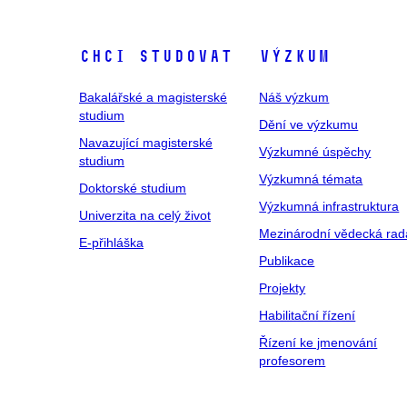
Chci studovat
Výzkum
Bakalářské a magisterské
Náš výzkum
studium
Dění ve výzkumu
Navazující magisterské
Výzkumné úspěchy
studium
Výzkumná témata
Doktorské studium
Výzkumná infrastruktura
Univerzita na celý život
Mezinárodní vědecká rad
E-přihláška
Publikace
Projekty
Habilitační řízení
Řízení ke jmenování
profesorem