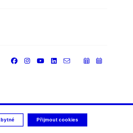
Facebook
Instagram
Youtube
LinkedIn
e-
Přidat
Přidat
Email
mail
do
do
kalendáře
kalendá
zbytné
Přijmout cookies