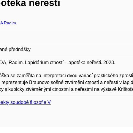
otéka neřestí
A Radim
ané přednášky
, Radim. Lapidárium ctností – apotéka neřestí. 2023.
ška se zaměřila na interpretaci dvou variací praktického zprostř
i reprezentuje Braunovo sošné ztvárnění ctností a neřestí v lap
y s kubicky ztvárněnými ctnostmi a neřestmi na výstavě Krištof
ekty soudobé filozofie V