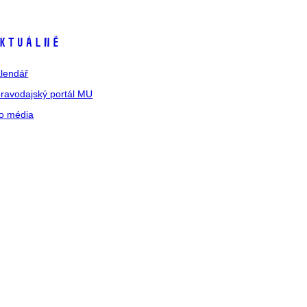
ktuálně
lendář
ravodajský portál MU
o média