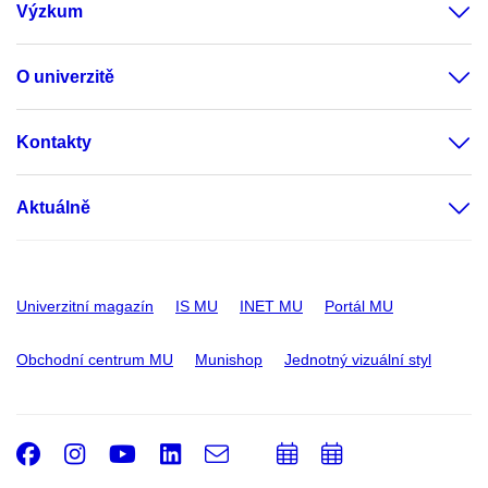
Výzkum
O univerzitě
Kontakty
Aktuálně
Univerzitní magazín
IS MU
INET MU
Portál MU
Obchodní centrum MU
Munishop
Jednotný vizuální styl
Facebook
Instagram
Youtube
LinkedIn
e-
Přidat
Přidat
Email
mail
do
do