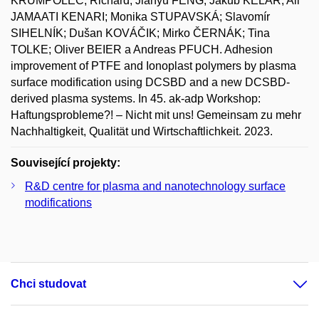
KRUMPOLEC, Richard; Jianyu FENG; Jakub KELAR; Ali
JAMAATI KENARI; Monika STUPAVSKÁ; Slavomír
SIHELNÍK; Dušan KOVÁČIK; Mirko ČERNÁK; Tina
TOLKE; Oliver BEIER a Andreas PFUCH. Adhesion
improvement of PTFE and Ionoplast polymers by plasma
surface modification using DCSBD and a new DCSBD-
derived plasma systems. In 45. ak-adp Workshop:
Haftungsprobleme?! – Nicht mit uns! Gemeinsam zu mehr
Nachhaltigkeit, Qualität und Wirtschaftlichkeit. 2023.
Související projekty:
R&D centre for plasma and nanotechnology surface
modifications
Chci studovat