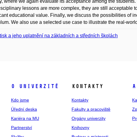
y, where we again evaluate its acceptance among the students. 
isciplinary lessons are more complex, they are still acceptable t
icant educational value. Finally, we discuss the possibilities of i
ulum. We also use a selected use case to illustrate the real-wo
tisk a jeho uplatnění na základních a středních školách
O univerzitě
Kontakty
A
Kdo jsme
Kontakty
Ka
Úřední deska
Fakulty a pracoviště
Zp
Kariéra na MU
Orgány univerzity
Pr
Partnerství
Knihovny
Služby
Budovy a místnosti