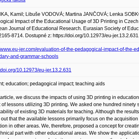
gická fakulta
KA, Kamil; Libuše VODOVÁ; Martina JANČOVÁ; Lenka SOBKOV
gical Impact of the Educational Usage of 3D Printing in Cze
an Journal of Educational Research. Eurasian Society of Educat
165-8714. Dostupné z: https://doi.org/10.12973/eu-jer.13.2.631
//www.eu-jer.com/evaluation-of-the-pedagogical-impact-of-the-ed
dary-and-grammar-schools
//doi.org/10.12973/eu-jer.13.2.631
nt; education; pedagogical impact; teaching aids
s article, we discuss the impacts of using 3D printing in educatio
 of lessons utilizing 3D printing. We asked one hundred ninety s
ability of existing 3D materials for teaching. Although the results
 out that the available lessons primarily focus on the acquisition 
ion in other areas. We, therefore, proposed a concept for creati
chnical part with other educational areas. We show the applicat