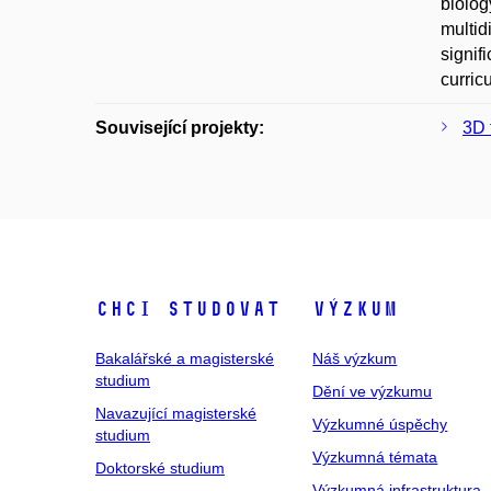
biolog
multid
signif
curric
Související projekty:
3D 
Chci studovat
Výzkum
Bakalářské a magisterské
Náš výzkum
studium
Dění ve výzkumu
Navazující magisterské
Výzkumné úspěchy
studium
Výzkumná témata
Doktorské studium
Výzkumná infrastruktura