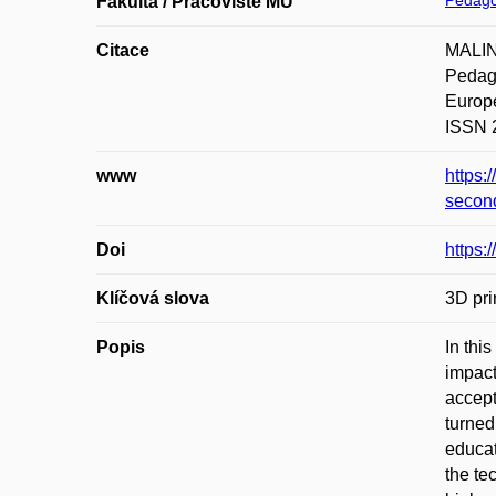
Pedago
Fakulta / Pracoviště MU
Citace
MALIN
Pedago
Europe
ISSN 2
www
https:
secon
Doi
https:
Klíčová slova
3D pri
Popis
In thi
impact
accept
turned
educat
the te