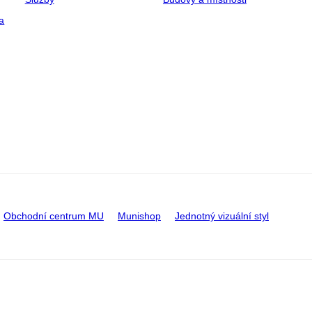
a
Obchodní centrum MU
Munishop
Jednotný vizuální styl