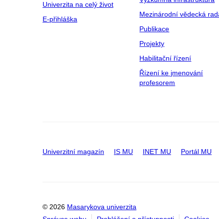
Univerzita na celý život
Mezinárodní vědecká rad
E-přihláška
Publikace
Projekty
Habilitační řízení
Řízení ke jmenování
profesorem
Univerzitní magazín
IS MU
INET MU
Portál MU
© 2026
Masarykova univerzita