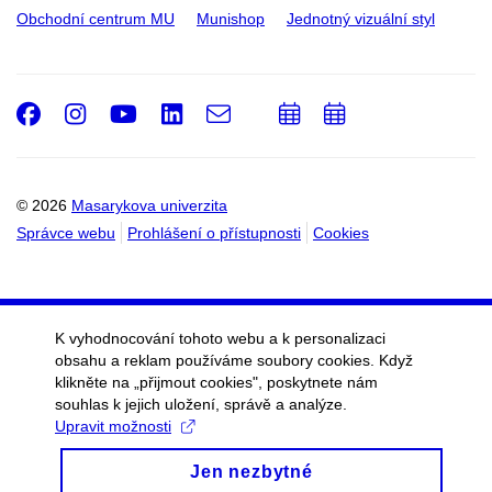
Obchodní centrum MU
Munishop
Jednotný vizuální styl
Facebook
Instagram
Youtube
LinkedIn
e-
Přidat
Přidat
Email
mail
do
do
kalendáře
kalendáře
© 2026
Masarykova univerzita
Správce webu
Prohlášení o přístupnosti
Cookies
K vyhodnocování tohoto webu a k personalizaci
obsahu a reklam používáme soubory cookies. Když
klikněte na „přijmout cookies", poskytnete nám
souhlas k jejich uložení, správě a analýze.
Upravit možnosti
Jen nezbytné