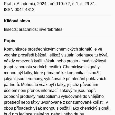
Praha: Academia, 2024, roč. 110=72, č. 1, s. 29-31.
ISSN 0044-4812.
Klíčová slova
Insects; arachnids; invertebrates
Popis
Komunikace prostřednictvím chemických signálů je ve
vodním prostředí běžná, jelikož vizuální orientace tu bývá
někdy omezená kvůli zákalu nebo prosto - rové složitosti
(např. v porostu vodních rostlin). Chemickými signály
mohou být látky, které primárně ke komunikaci slouží,
jakými jsou feromony, vylučované při hledání pohlavních
partnerů. Mohou to však být i látky, jejichž původním
účelem není přenos informací. Takovými jsou např.
odpadní produkty metabolismu vylučované do vnějšího
prostředí nebo látky uvolňované z konzumované kořisti. V
obou případech však mohou sloužit i jako chemický signál,
buď pro jedince stejného, nebo jiného druhu.