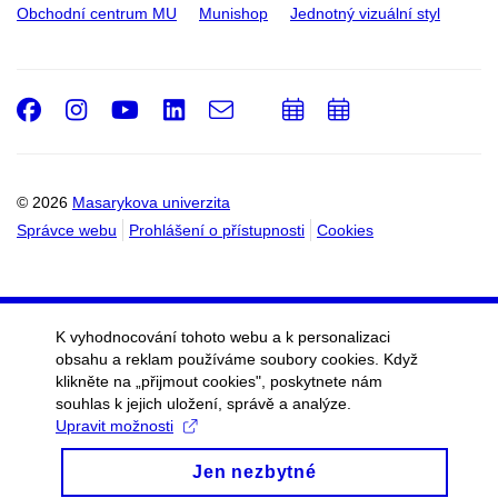
Obchodní centrum MU
Munishop
Jednotný vizuální styl
Facebook
Instagram
Youtube
LinkedIn
e-
Přidat
Přidat
Email
mail
do
do
kalendáře
kalendáře
© 2026
Masarykova univerzita
Správce webu
Prohlášení o přístupnosti
Cookies
K vyhodnocování tohoto webu a k personalizaci
obsahu a reklam používáme soubory cookies. Když
klikněte na „přijmout cookies", poskytnete nám
souhlas k jejich uložení, správě a analýze.
Upravit možnosti
Jen nezbytné