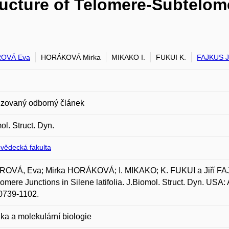
cture of Telomere-Subtelome
OVÁ Eva
HORÁKOVÁ Mirka
MIKAKO I.
FUKUI K.
FAJKUS Ji
zovaný odborný článek
ol. Struct. Dyn.
ovědecká fakulta
OVÁ, Eva; Mirka HORÁKOVÁ; I. MIKAKO; K. FUKUI a Jiří FAJK
omere Junctions in Silene latifolia. J.Biomol. Struct. Dyn. USA: A
0739-1102.
ka a molekulární biologie