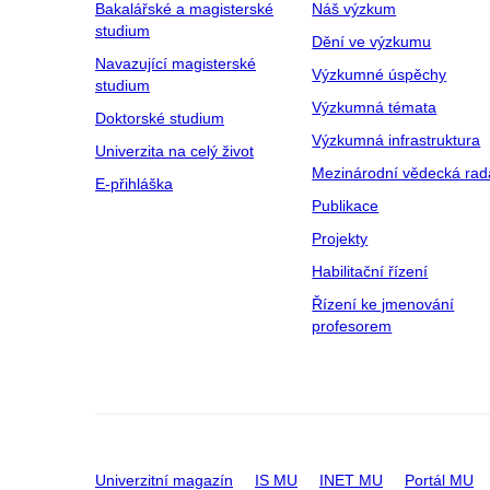
Bakalářské a magisterské
Náš výzkum
studium
Dění ve výzkumu
Navazující magisterské
Výzkumné úspěchy
studium
Výzkumná témata
Doktorské studium
Výzkumná infrastruktura
Univerzita na celý život
Mezinárodní vědecká rad
E-přihláška
Publikace
Projekty
Habilitační řízení
Řízení ke jmenování
profesorem
Univerzitní magazín
IS MU
INET MU
Portál MU