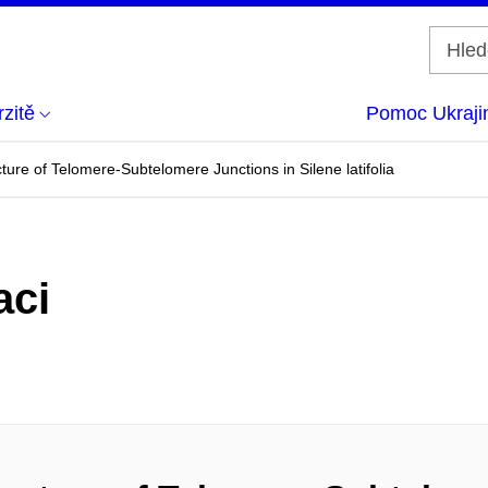
zitě
Pomoc Ukraji
ure of Telomere-Subtelomere Junctions in Silene latifolia
aci