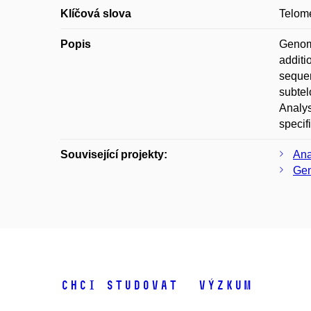
Klíčová slova
Telome
Popis
Genomi
additi
sequen
subtel
Analys
specif
Související projekty:
Ana
Gen
Chci studovat
Výzkum