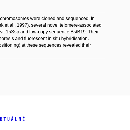
lia chromosomes were cloned and sequenced. In
k et al., 1997), several novel telomere-associated
eat 15Ssp and low-copy sequence BstB19. Their
resis and fluorescent in situ hybridisation.
sitioning) at these sequences revealed their
ktuálně