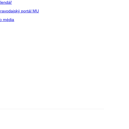
lendář
ravodajský portál MU
o média