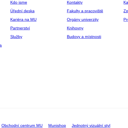
Kdo jsme
Kontakty
Ka
Úřední deska
Fakulty a pracoviště
Zp
Kariéra na MU
Orgány univerzity
Pr
Partnerství
Knihovny
Služby
Budovy a místnosti
a
Obchodní centrum MU
Munishop
Jednotný vizuální styl