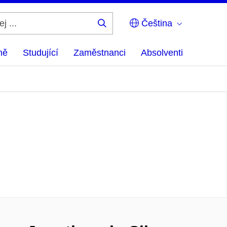
Čeština
Hledej
...
ně
Studující
Zaměstnanci
Absolventi