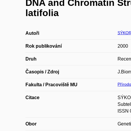
DNA and Chromatin Stru
latifolia
SÝKOR
Autoři
Rok publikování
2000
Druh
Recen
Časopis / Zdroj
J.Biom
Přírod
Fakulta / Pracoviště MU
Citace
SÝKOR
Subtel
ISSN 
Obor
Geneti