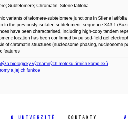
re; Subtelomere; Chromatin; Silene latifolia
c variants of telomere-subtelomere junctions in Silene latifo
on to the previously isolated subtelomeric sequence X43.1 (Buze
ces have been characterised, including high-copy tandem rep
omeric location has been confirmed by pulsed-field gel electropho
is of chromatin structures (nucleosome phasing, nucleosome po
ic features
lýza biologicky významných molekulárních komplexů
omy a jejich funkce
O univerzitě
Kontakty
A