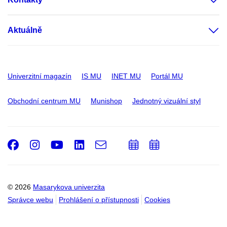
Aktuálně
Univerzitní magazín
IS MU
INET MU
Portál MU
Obchodní centrum MU
Munishop
Jednotný vizuální styl
Facebook
Instagram
Youtube
LinkedIn
e-
Přidat
Přidat
Email
mail
do
do
kalendáře
kalendáře
© 2026
Masarykova univerzita
Správce webu
Prohlášení o přístupnosti
Cookies