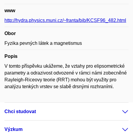
www
http://hydra.physics.muni.cz/~franta/bib/KCSF96_482.html
Obor
Fyzika pevných látek a magnetismus
Popis
V tomto příspěvku ukážeme, že vztahy pro elipsometrické
parametry a odrazivost odvozené v rámci námi zobecněné
Rayleigh-Riceovy teorie (RRT) mohou být využity pro
analýzu tenkých vrstev se slabě drsnými rozhraními.
Chci studovat
Výzkum