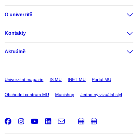
O univerzitě
Kontakty
Aktuálně
Univerzitní magazín
IS MU
INET MU
Portál MU
Obchodní centrum MU
Munishop
Jednotný vizuální styl
Facebook
Instagram
Youtube
LinkedIn
e-
Přidat
Přidat
Email
mail
do
do
kalendáře
kalendáře