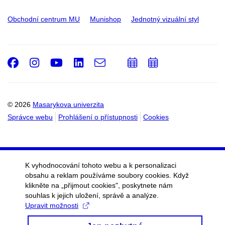
Obchodní centrum MU
Munishop
Jednotný vizuální styl
Facebook
Instagram
Youtube
LinkedIn
e-
Přidat
Přidat
Email
mail
do
do
kalendáře
kalendáře
© 2026
Masarykova univerzita
Správce webu
Prohlášení o přístupnosti
Cookies
K vyhodnocování tohoto webu a k personalizaci
obsahu a reklam používáme soubory cookies. Když
klikněte na „přijmout cookies", poskytnete nám
souhlas k jejich uložení, správě a analýze.
Upravit možnosti