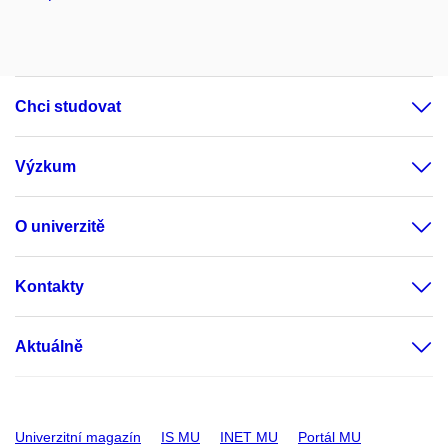
Chci studovat
Výzkum
O univerzitě
Kontakty
Aktuálně
Univerzitní magazín
IS MU
INET MU
Portál MU