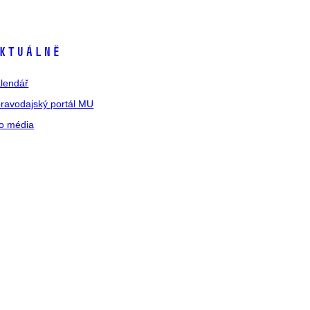
ktuálně
lendář
ravodajský portál MU
o média