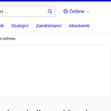
Čeština
Hledej
...
ně
Studující
Zaměstnanci
Absolventi
nal pathway