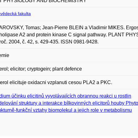
T PHYSIOLOGY AND BIOCHEMISTRY
ovědecká fakulta
OVSKY, Tomas; Jean-Pierre BLEIN a Vladimir MIKES. Ergosterol
holipase A2 and protein kinase C signal pathway. PLANT PH
roč. 2004, č. 42, s. 429-435. ISSN 0981-9428.
emie
erol; elicitor; cryptogein; plant defence
erol elicituje oxidacni vzplanuti cesou PLA2 a PKC.
dium účinku elicitinů vyvolávajících obrannou reakci u rostlin
elování struktury a interakce bílkovinných elicitorů houby Phyt
ukturně-funkční vztahy biomolekul a jejich role v metabolismu