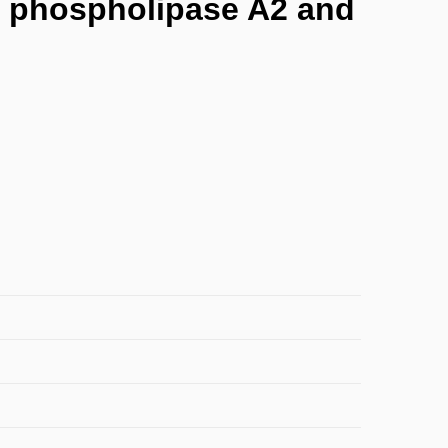
via phospholipase A2 and