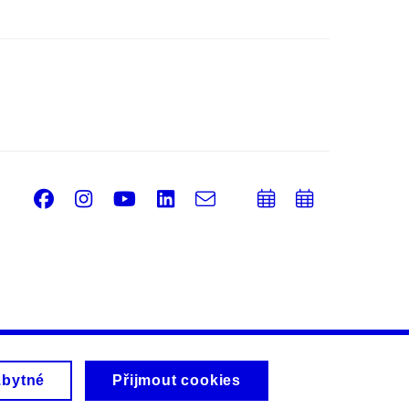
Facebook
Instagram
Youtube
LinkedIn
e-
Přidat
Přidat
Email
mail
do
do
kalendáře
kalendá
zbytné
Přijmout cookies