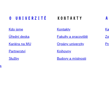
O univerzitě
Kontakty
A
Kdo jsme
Kontakty
Ka
Úřední deska
Fakulty a pracoviště
Zp
Kariéra na MU
Orgány univerzity
Pr
Partnerství
Knihovny
Služby
Budovy a místnosti
a