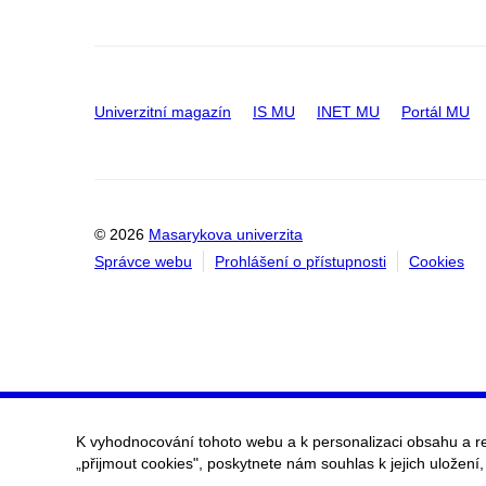
Univerzitní magazín
IS MU
INET MU
Portál MU
© 2026
Masarykova univerzita
Správce webu
Prohlášení o přístupnosti
Cookies
K vyhodnocování tohoto webu a k personalizaci obsahu a r
„přijmout cookies", poskytnete nám souhlas k jejich uložení