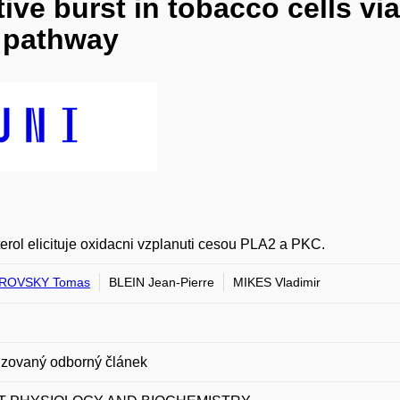
ative burst in tobacco cells 
l pathway
erol elicituje oxidacni vzplanuti cesou PLA2 a PKC.
ROVSKY Tomas
BLEIN Jean-Pierre
MIKES Vladimir
zovaný odborný článek