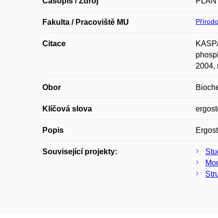
Časopis / Zdroj
PLAN
Přírod
Fakulta / Pracoviště MU
Citace
KASPAR
phosp
2004, 
Obor
Bioch
Klíčová slova
ergost
Popis
Ergost
Související projekty:
Stu
Mod
Str