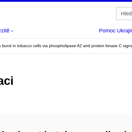
zitě
Pomoc Ukraji
ive burst in tobacco cells via phospholipase A2 and protein kinase C sig
aci