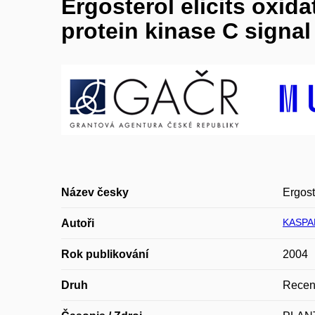
Ergosterol elicits oxid
protein kinase C signa
Název česky
Ergost
KASPA
Autoři
Rok publikování
2004
Druh
Recen