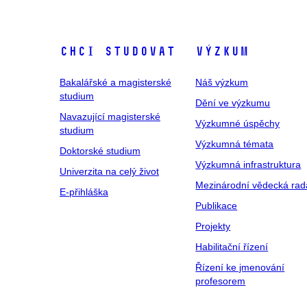
Chci studovat
Výzkum
Bakalářské a magisterské
Náš výzkum
studium
Dění ve výzkumu
Navazující magisterské
Výzkumné úspěchy
studium
Výzkumná témata
Doktorské studium
Výzkumná infrastruktura
Univerzita na celý život
Mezinárodní vědecká rad
E-přihláška
Publikace
Projekty
Habilitační řízení
Řízení ke jmenování
profesorem