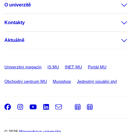
O univerzitě
Kontakty
Aktuálně
Univerzitní magazín
IS MU
INET MU
Portál MU
Obchodní centrum MU
Munishop
Jednotný vizuální styl
Facebook
Instagram
Youtube
LinkedIn
e-
Přidat
Přidat
Email
mail
do
do
kalendáře
kalendáře
© 2026
Masarykova univerzita