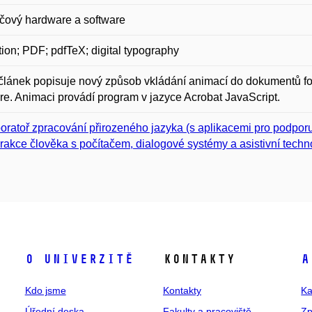
čový hardware a software
ion; PDF; pdfTeX; digital typography
článek popisuje nový způsob vkládání animací do dokumentů fo
re. Animaci provádí program v jazyce Acrobat JavaScript.
oratoř zpracování přirozeného jazyka (s aplikacemi pro podpor
erakce člověka s počítačem, dialogové systémy a asistivní techn
O univerzitě
Kontakty
A
Kdo jsme
Kontakty
Ka
Úřední deska
Fakulty a pracoviště
Zp