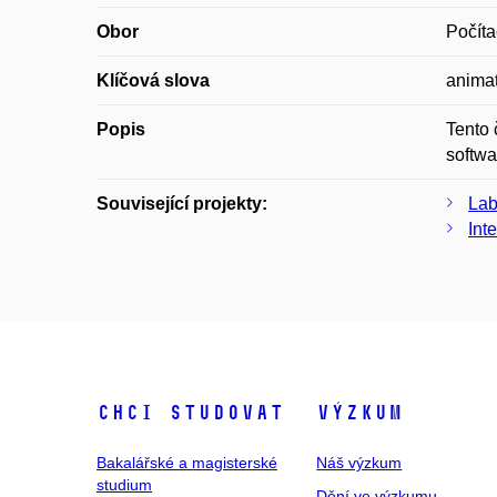
Obor
Počíta
Klíčová slova
animat
Popis
Tento 
softwa
Související projekty:
Lab
Int
Chci studovat
Výzkum
Bakalářské a magisterské
Náš výzkum
studium
Dění ve výzkumu