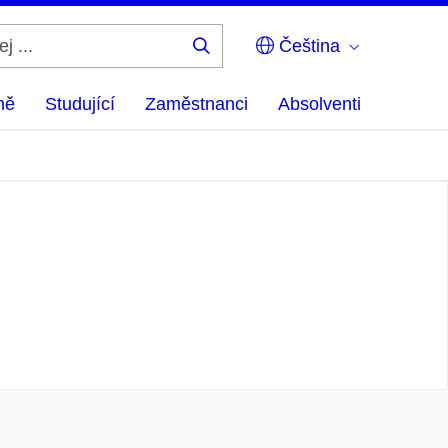
Čeština
Hledej
...
ně
Studující
Zaměstnanci
Absolventi