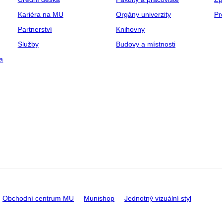
Kariéra na MU
Orgány univerzity
Pr
Partnerství
Knihovny
Služby
Budovy a místnosti
a
Obchodní centrum MU
Munishop
Jednotný vizuální styl