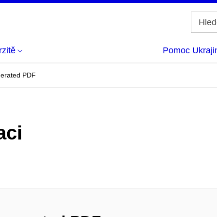
zitě
Pomoc Ukraji
nerated PDF
aci