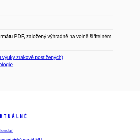
rmátu PDF, založený výhradně na volně šiřitelném
u výuky zrakově postižených)
ologie
ktuálně
lendář
ravodajský portál MU