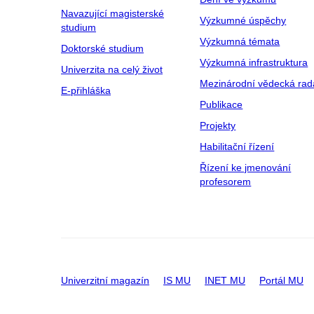
Navazující magisterské
Výzkumné úspěchy
studium
Výzkumná témata
Doktorské studium
Výzkumná infrastruktura
Univerzita na celý život
Mezinárodní vědecká rad
E-přihláška
Publikace
Projekty
Habilitační řízení
Řízení ke jmenování
profesorem
Univerzitní magazín
IS MU
INET MU
Portál MU