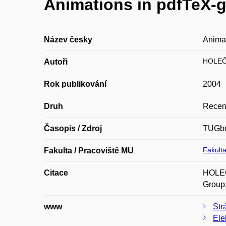
Animations in pdfTeX-
Název česky
Anima
HOLEČ
Autoři
Rok publikování
2004
Druh
Recen
Časopis / Zdroj
TUGbo
Fakulta
Fakulta / Pracoviště MU
Citace
HOLEČ
Group.
www
Str
Ele