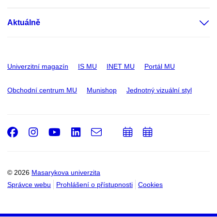
Aktuálně
Univerzitní magazín
IS MU
INET MU
Portál MU
Obchodní centrum MU
Munishop
Jednotný vizuální styl
Facebook
Instagram
Youtube
LinkedIn
e-
Přidat
Přidat
Email
mail
do
do
kalendáře
kalendáře
© 2026
Masarykova univerzita
Správce webu
Prohlášení o přístupnosti
Cookies