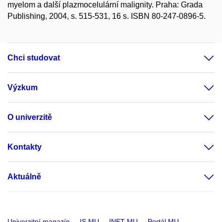
myelom a další plazmocelulární malignity. Praha: Grada
Publishing, 2004, s. 515-531, 16 s. ISBN 80-247-0896-5.
Chci studovat
Výzkum
O univerzitě
Kontakty
Aktuálně
Univerzitní magazín
IS MU
INET MU
Portál MU