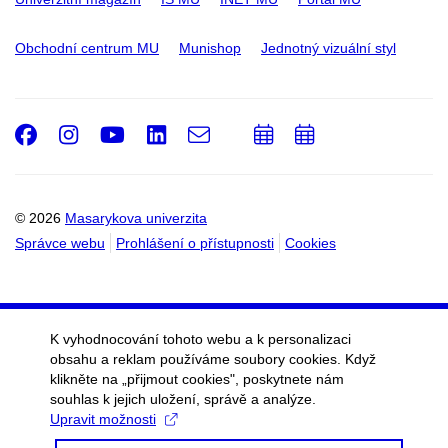
Obchodní centrum MU
Munishop
Jednotný vizuální styl
Facebook
Instagram
Youtube
LinkedIn
e-
Přidat
Přidat
Email
mail
do
do
kalendáře
kalendáře
© 2026
Masarykova univerzita
Správce webu
Prohlášení o přístupnosti
Cookies
K vyhodnocování tohoto webu a k personalizaci
obsahu a reklam používáme soubory cookies. Když
klikněte na „přijmout cookies", poskytnete nám
souhlas k jejich uložení, správě a analýze.
Upravit možnosti