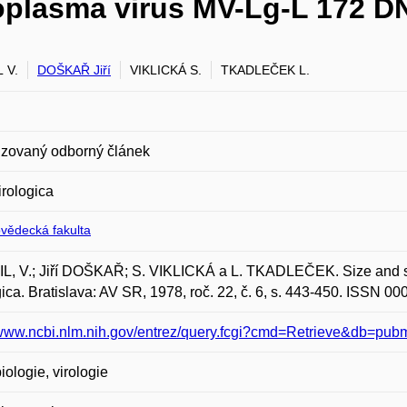
oplasma virus MV-Lg-L 172 D
 V.
DOŠKAŘ Jiří
VIKLICKÁ S.
TKADLEČEK L.
zovaný odborný článek
irologica
ovědecká fakulta
L, V.; Jiří DOŠKAŘ; S. VIKLICKÁ a L. TKADLEČEK. Size and 
gica. Bratislava: AV SR, 1978, roč. 22, č. 6, s. 443-450. ISSN 0
/www.ncbi.nlm.nih.gov/entrez/query.fcgi?cmd=Retrieve&db=pu
iologie, virologie