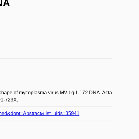
NA
shape of mycoplasma virus MV-Lg-L 172 DNA. Acta
001-723X.
bmed&dopt=Abstract&list_uids=35941