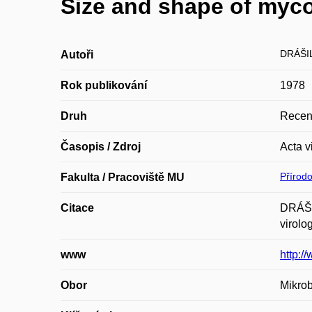
Size and shape of myc
DRÁŠIL
Autoři
Rok publikování
1978
Druh
Recen
Časopis / Zdroj
Acta v
Přírod
Fakulta / Pracoviště MU
Citace
DRÁŠI
virolo
www
http:/
Obor
Mikrob