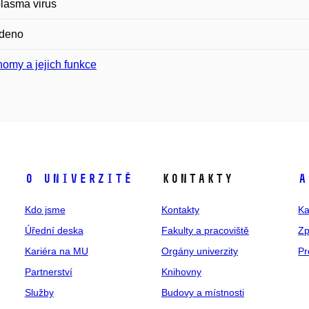
lasma virus
deno
omy a jejich funkce
O univerzitě
Kontakty
A
Kdo jsme
Kontakty
Ka
Úřední deska
Fakulty a pracoviště
Zp
Kariéra na MU
Orgány univerzity
Pr
Partnerství
Knihovny
Služby
Budovy a místnosti