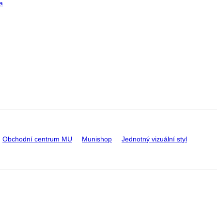
a
Obchodní centrum MU
Munishop
Jednotný vizuální styl