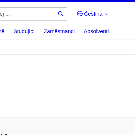
Čeština
Hledej
...
ně
Studující
Zaměstnanci
Absolventi