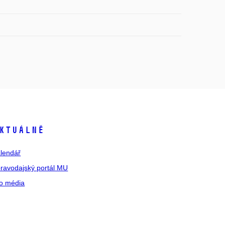
ktuálně
lendář
ravodajský portál MU
o média