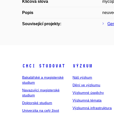
Klíčová slova
mycop
Popis
neuve
Související projekty:
Gen
Chci studovat
Výzkum
Bakalářské a magisterské
Náš výzkum
studium
Dění ve výzkumu
Navazující magisterské
Výzkumné úspěchy
studium
Výzkumná témata
Doktorské studium
Výzkumná infrastruktura
Univerzita na celý život