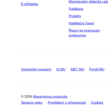
Mezinárodní vědecká rad
E-přihláška
Publikace
Projekty
Habilitační řízení
Řízení ke jmenování
profesorem
Univerzitní magazín
IS MU
INET MU
Portál MU
© 2026
Masarykova univerzita
Správce webu
Prohlášení o přístupnosti
Cookies