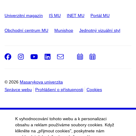
Univerzitní magazín
IS MU
INET MU
Portál MU
Obchodní centrum MU
Munishop
Jednotný vizuální styl
Facebook
Instagram
Youtube
LinkedIn
e-
Přidat
Přidat
Email
mail
do
do
kalendáře
kalendáře
© 2026
Masarykova univerzita
Správce webu
Prohlášení o přístupnosti
Cookies
K vyhodnocování tohoto webu a k personalizaci
obsahu a reklam používáme soubory cookies. Když
klikněte na „přijmout cookies", poskytnete nám