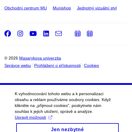
Obchodní centrum MU
Munishop
Jednotný vizuální styl
Facebook
Instagram
Youtube
LinkedIn
e-
Přidat
Přidat
Email
mail
do
do
kalendáře
kalendáře
© 2026
Masarykova univerzita
Správce webu
Prohlášení o přístupnosti
Cookies
K vyhodnocování tohoto webu a k personalizaci
obsahu a reklam používáme soubory cookies. Když
klikněte na „přijmout cookies", poskytnete nám
souhlas k jejich uložení, správě a analýze.
Upravit možnosti
Jen nezbytné