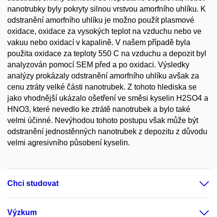
nanotrubky byly pokryty silnou vrstvou amorfního uhlíku. K
odstranění amorfního uhlíku je možno použít plasmové
oxidace, oxidace za vysokých teplot na vzduchu nebo ve
vakuu nebo oxidací v kapalině. V našem případě byla
použita oxidace za teploty 550 C na vzduchu a depozit byl
analyzován pomocí SEM před a po oxidaci. Výsledky
analýzy prokázaly odstranění amorfního uhlíku avšak za
cenu ztráty velké části nanotrubek. Z tohoto hlediska se
jako vhodnější ukázalo ošetření ve směsi kyselin H2SO4 a
HNO3, které nevedlo ke ztrátě nanotrubek a bylo také
velmi účinné. Nevýhodou tohoto postupu však může být
odstranění jednostěnných nanotrubek z depozitu z důvodu
velmi agresivního působení kyselin.
Chci studovat
Výzkum