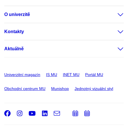
O univerzitě
Kontakty
Aktuálně
Univerzitní magazín
IS MU
INET MU
Portál MU
Obchodní centrum MU
Munishop
Jednotný vizuální styl
Facebook
Instagram
Youtube
LinkedIn
e-
Přidat
Přidat
Email
mail
do
do
kalendáře
kalendáře