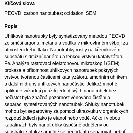
Klíčová slova
PECVD; carbon nanotubes; oxidation; SEM
Popis
Uhlíkové nanotrubky byly syntetizovány metodou PECVD
ze směsi argonu, metanu a vodíku v mikrovlnném výboji za
atmosférického tlaku. Nanotrubky rostly na křemíkovém
substrátu s difúzní bariérou a tenkou vrstvou katalyzátoru
Fe. Analýza rastrovací elektronovou mikroskopií (SEM)
prokázala přítomnost uhlíkových nanotrubek pokrytých
vrstvou tvořenou částicemi katalyzátoru, amorfním uhlíkem
a dalšími druhy uhlíkových nanočástic. Jelikož mnohé
aplikace vyžadují použití jednotlivých nanotrubek bez
nečistot byla značná pozornost věnována čistění a
separaci syntetizovaných nanotrubek. Shluky nanotrubek
mohou být separovány za pomoci ultrazvuku v organických
rozpouštědlech jako je etanol nebo vodě. Ačkoli v obou
kapalinách byly nanotrubky úspěšně odděleny od
substrátu, shluky samotné se nepodařilo separovat, neboť