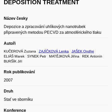
DEPOSITION TREATMENT
Název česky
Depozice a zpracování uhlíkových nanotrubek
připravených metodou PECVD za atmosférického tlaku
Autoři
KUČEROVÁ Zuzana
ZAJÍČKOVÁ Lenka
JAŠEK Ondřej
ELIÁŠ Marek
SYNEK Petr
MATĚJKOVÁ Jiřina
REK Antonín
BURŠÍK Jiří
Rok publikování
2007
Druh
Stať ve sborníku
Konference