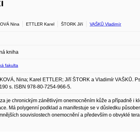
i
OVÁ Nina
ETTLER Karel
ŠTORK Jiří
VAŠKŮ Vladimír
ná kniha
á fakulta
OVÁ, Nina; Karel ETTLER; Jiří ŠTORK a Vladimír VAŠKŮ. Psori
190 s. ISBN 978-80-7254-966-5.
za je chronickým zánětlivým onemocněním kůže a případně i kl
ce. Má polygenní podklad a manifestuje se v důsledku působen
nějších souvislostech onemocnění a především o obvyklé terapii