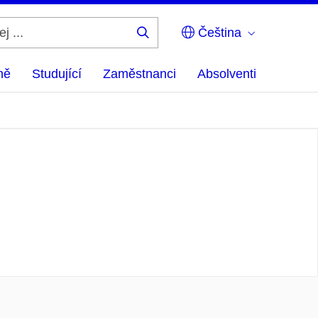
Čeština
Hledej
...
ně
Studující
Zaměstnanci
Absolventi