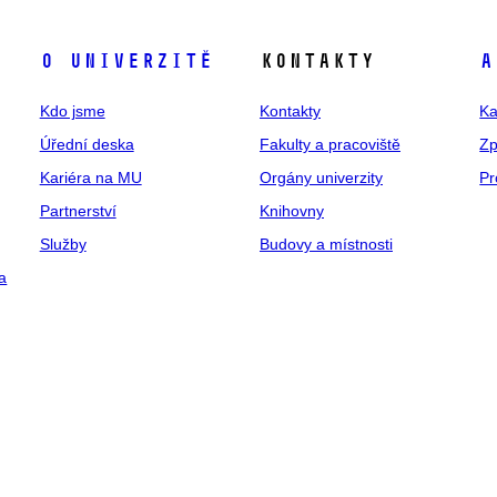
O univerzitě
Kontakty
A
Kdo jsme
Kontakty
Ka
Úřední deska
Fakulty a pracoviště
Zp
Kariéra na MU
Orgány univerzity
Pr
Partnerství
Knihovny
Služby
Budovy a místnosti
a