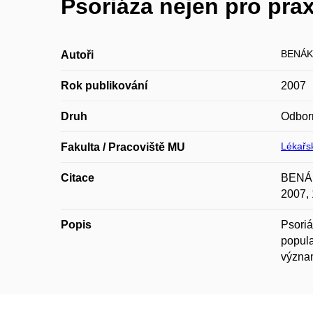
Psoriáza nejen pro prax
BENÁK
Autoři
Rok publikování
2007
Druh
Odbor
Lékařsk
Fakulta / Pracoviště MU
Citace
BENÁK
2007, 
Popis
Psoriá
popula
význam