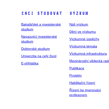
Chci studovat
Výzkum
Bakalářské a magisterské
Náš výzkum
studium
Dění ve výzkumu
Navazující magisterské
Výzkumné úspěchy
studium
Výzkumná témata
Doktorské studium
Výzkumná infrastruktura
Univerzita na celý život
Mezinárodní vědecká rad
E-přihláška
Publikace
Projekty
Habilitační řízení
Řízení ke jmenování
profesorem