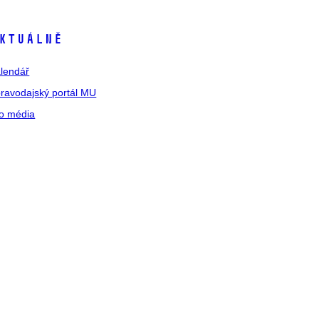
ktuálně
lendář
ravodajský portál MU
o média