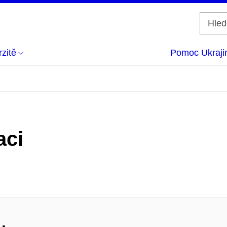
zitě
Pomoc Ukraji
aci