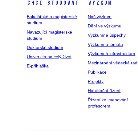
Chci studovat
Výzkum
Bakalářské a magisterské
Náš výzkum
studium
Dění ve výzkumu
Navazující magisterské
Výzkumné úspěchy
studium
Výzkumná témata
Doktorské studium
Výzkumná infrastruktura
Univerzita na celý život
Mezinárodní vědecká rad
E-přihláška
Publikace
Projekty
Habilitační řízení
Řízení ke jmenování
profesorem