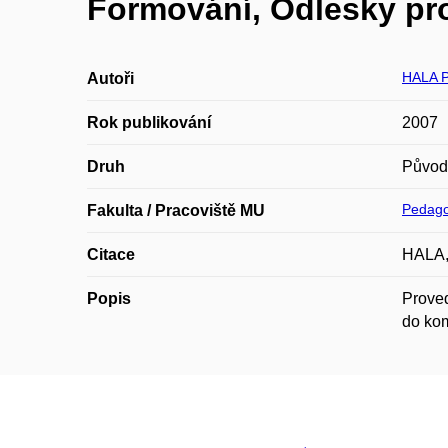
Formování, Odlesky pro
HALA P
Autoři
Rok publikování
2007
Druh
Původ
Pedago
Fakulta / Pracoviště MU
Citace
HALA, 
Popis
Proved
do ko