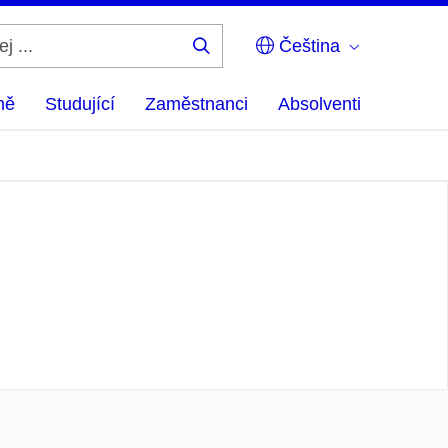
Čeština
Hledej
...
ně
Studující
Zaměstnanci
Absolventi