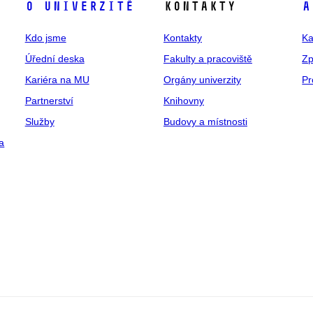
O univerzitě
Kontakty
A
Kdo jsme
Kontakty
Ka
Úřední deska
Fakulty a pracoviště
Zp
Kariéra na MU
Orgány univerzity
Pr
Partnerství
Knihovny
Služby
Budovy a místnosti
a