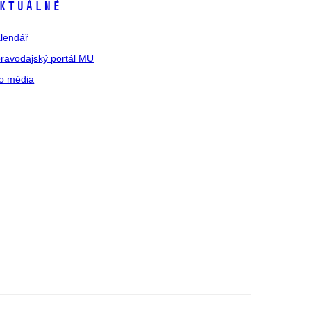
ktuálně
lendář
ravodajský portál MU
o média