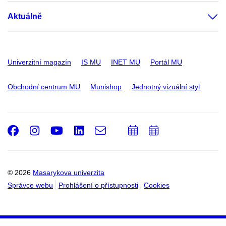
Aktuálně
Univerzitní magazín
IS MU
INET MU
Portál MU
Obchodní centrum MU
Munishop
Jednotný vizuální styl
Facebook
Instagram
Youtube
LinkedIn
e-
Přidat
Přidat
Email
mail
do
do
kalendáře
kalendáře
© 2026
Masarykova univerzita
Správce webu
Prohlášení o přístupnosti
Cookies