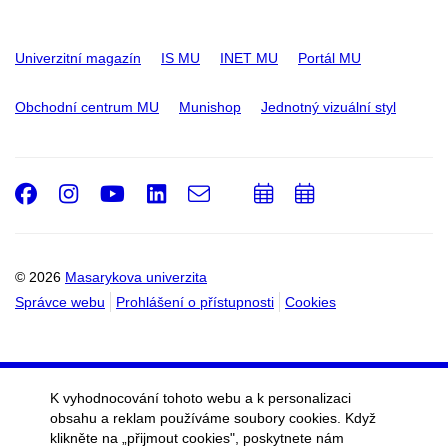
Univerzitní magazín
IS MU
INET MU
Portál MU
Obchodní centrum MU
Munishop
Jednotný vizuální styl
Facebook
Instagram
Youtube
LinkedIn
e-
Přidat
Přidat
Email
mail
do
do
kalendáře
kalendáře
© 2026
Masarykova univerzita
Správce webu
Prohlášení o přístupnosti
Cookies
K vyhodnocování tohoto webu a k personalizaci
obsahu a reklam používáme soubory cookies. Když
klikněte na „přijmout cookies", poskytnete nám