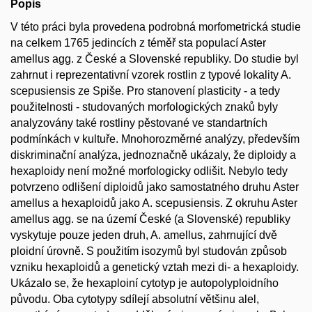
Popis
V této práci byla provedena podrobná morfometrická studie
na celkem 1765 jedincích z téměř sta populací Aster
amellus agg. z České a Slovenské republiky. Do studie byl
zahrnut i reprezentativní vzorek rostlin z typové lokality A.
scepusiensis ze Spiše. Pro stanovení plasticity - a tedy
použitelnosti - studovaných morfologických znaků byly
analyzovány také rostliny pěstované ve standartních
podmínkách v kultuře. Mnohorozměrné analýzy, především
diskriminační analýza, jednoznačně ukázaly, že diploidy a
hexaploidy není možné morfologicky odlišit. Nebylo tedy
potvrzeno odlišení diploidů jako samostatného druhu Aster
amellus a hexaploidů jako A. scepusiensis. Z okruhu Aster
amellus agg. se na území České (a Slovenské) republiky
vyskytuje pouze jeden druh, A. amellus, zahrnující dvě
ploidní úrovně. S použitím isozymů byl studován způsob
vzniku hexaploidů a genetický vztah mezi di- a hexaploidy.
Ukázalo se, že hexaploiní cytotyp je autopolyploidního
původu. Oba cytotypy sdílejí absolutní většinu alel,