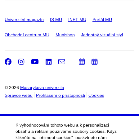
Univerzitní magazín
IS MU
INET MU
Portál MU
Obchodní centrum MU
Munishop
Jednotný vizuální styl
Facebook
Instagram
Youtube
LinkedIn
e-
Přidat
Přidat
Email
mail
do
do
kalendáře
kalendáře
© 2026
Masarykova univerzita
Správce webu
Prohlášení o přístupnosti
Cookies
K vyhodnocování tohoto webu a k personalizaci
obsahu a reklam používáme soubory cookies. Když
klikněte na „přijmout cookies", poskytnete nám