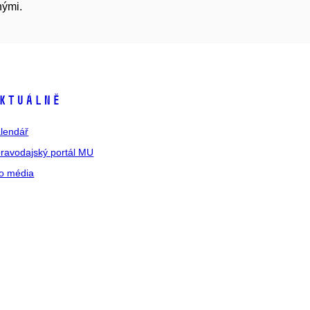
nými.
ktuálně
lendář
ravodajský portál MU
o média