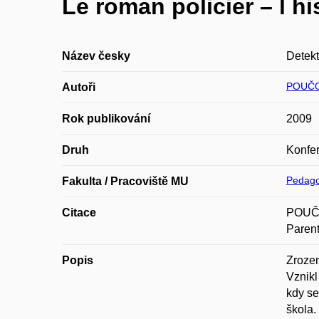
Le roman policier – l hi
Název česky
Detekt
POUČO
Autoři
Rok publikování
2009
Druh
Konfer
Pedago
Fakulta / Pracoviště MU
Citace
POUČOV
Parent
Popis
Zrozen
Vznikl
kdy se
škola.