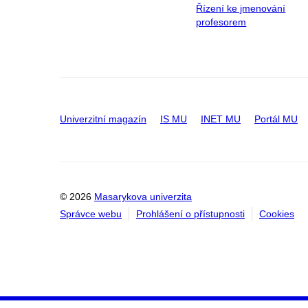
Řízení ke jmenování
profesorem
Univerzitní magazín
IS MU
INET MU
Portál MU
© 2026
Masarykova univerzita
Správce webu
Prohlášení o přístupnosti
Cookies