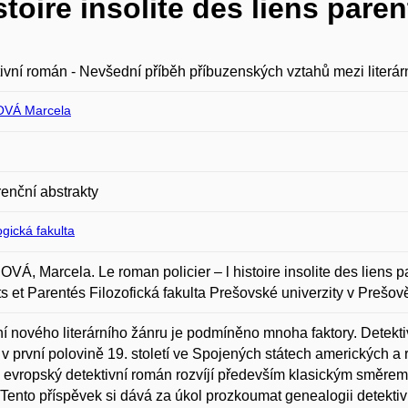
stoire insolite des liens pare
ivní román - Nevšední příběh příbuzenských vztahů mezi literár
VÁ Marcela
enční abstrakty
gická fakulta
Á, Marcela. Le roman policier – l histoire insolite des liens pa
s et Parentés Filozofická fakulta Prešovské univerzity v Prešov
í nového literárního žánru je podmíněno mnoha faktory. Detekti
 v první polovině 19. století ve Spojených státech amerických a ry
 evropský detektivní román rozvíjí především klasickým směrem,
 Tento příspěvek si dává za úkol prozkoumat genealogii detekti