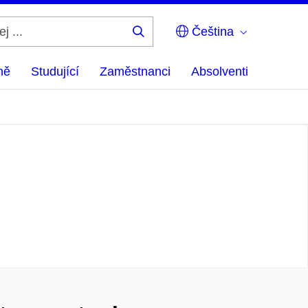
Čeština
Hledej
...
ně
Studující
Zaměstnanci
Absolventi