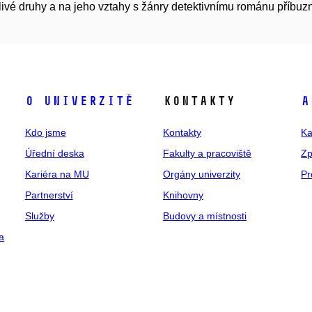
livé druhy a na jeho vztahy s žánry detektivnímu románu příbuz
O univerzitě
Kontakty
A
Kdo jsme
Kontakty
Ka
Úřední deska
Fakulty a pracoviště
Zp
Kariéra na MU
Orgány univerzity
Pr
Partnerství
Knihovny
Služby
Budovy a místnosti
a