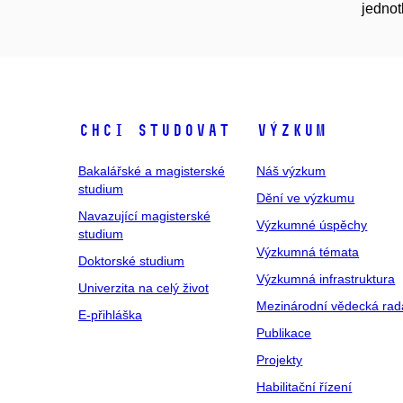
jednot
Chci studovat
Výzkum
Bakalářské a magisterské
Náš výzkum
studium
Dění ve výzkumu
Navazující magisterské
Výzkumné úspěchy
studium
Výzkumná témata
Doktorské studium
Výzkumná infrastruktura
Univerzita na celý život
Mezinárodní vědecká rad
E-přihláška
Publikace
Projekty
Habilitační řízení