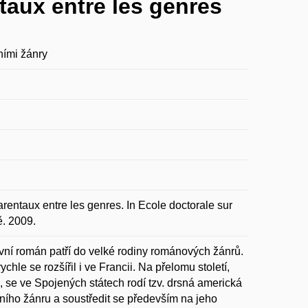
ntaux entre les genres
ními žánry
rentaux entre les genres. In Ecole doctorale sur
ě. 2009.
vní román patří do velké rodiny románových žánrů.
chle se rozšířil i ve Francii. Na přelomu století,
 se ve Spojených státech rodí tzv. drsná americká
vního žánru a soustředit se především na jeho