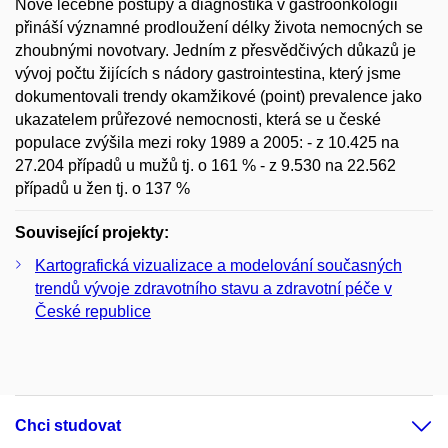
Nové léčebné postupy a diagnostika v gastroonkologii
přináší významné prodloužení délky života nemocných se
zhoubnými novotvary. Jedním z přesvědčivých důkazů je
vývoj počtu žijících s nádory gastrointestina, který jsme
dokumentovali trendy okamžikové (point) prevalence jako
ukazatelem průřezové nemocnosti, která se u české
populace zvýšila mezi roky 1989 a 2005: - z 10.425 na
27.204 případů u mužů tj. o 161 % - z 9.530 na 22.562
případů u žen tj. o 137 %
Související projekty:
Kartografická vizualizace a modelování současných
trendů vývoje zdravotního stavu a zdravotní péče v
České republice
Chci studovat