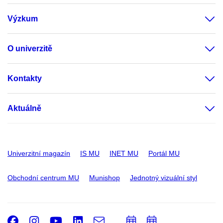
Výzkum
O univerzitě
Kontakty
Aktuálně
Univerzitní magazín
IS MU
INET MU
Portál MU
Obchodní centrum MU
Munishop
Jednotný vizuální styl
Facebook
Instagram
Youtube
LinkedIn
e-
Přidat
Přidat