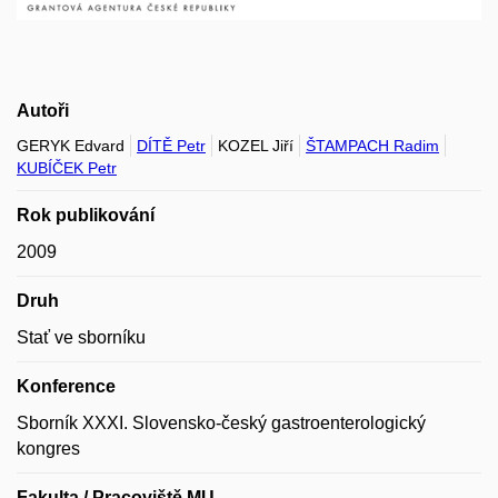
Autoři
GERYK Edvard
DÍTĚ Petr
KOZEL Jiří
ŠTAMPACH Radim
KUBÍČEK Petr
Rok publikování
2009
Druh
Stať ve sborníku
Konference
Sborník XXXI. Slovensko-český gastroenterologický
kongres
Fakulta / Pracoviště MU