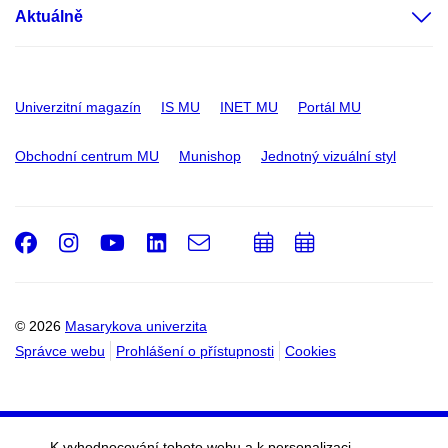
Aktuálně
Univerzitní magazín
IS MU
INET MU
Portál MU
Obchodní centrum MU
Munishop
Jednotný vizuální styl
Facebook
Instagram
Youtube
LinkedIn
e-
Přidat
Přidat
Email
mail
do
do
kalendáře
kalendáře
© 2026
Masarykova univerzita
Správce webu
Prohlášení o přístupnosti
Cookies
K vyhodnocování tohoto webu a k personalizaci