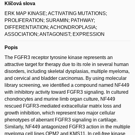
Klíčová slova
ERK MAP KINASE; ACTIVATING MUTATIONS;
PROLIFERATION; SURAMIN; PATHWAY;
DIFFERENTIATION; ACHONDROPLASIA;
ASSOCIATION; ANTAGONIST; EXPRESSION
Popis
The FGFR3 receptor tyrosine kinase represents an
attractive target for therapy due to its role in several human
disorders, including skeletal dysplasias, multiple myeloma,
and cervical and bladder carcinomas. By using molecular
library screening, we identified a compound named NF449
with inhibitory activity toward FGFR3 signaling. In cultured
chondrocytes and murine limb organ culture, NF449
rescued FGFR3-mediated extracellular matrix loss and
growth inhibition, which represent two major cellular
phenotypes of aberrant FGFR3 signaling in cartilage.
Similarly, NF449 antagonized FGFR3 action in the multiple
myeloma cell lines OPM2 and KMS11. In cell-free kinase