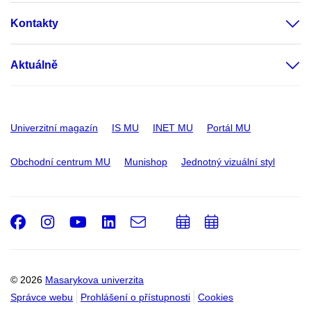
Kontakty
Aktuálně
Univerzitní magazín
IS MU
INET MU
Portál MU
Obchodní centrum MU
Munishop
Jednotný vizuální styl
Facebook
Instagram
Youtube
LinkedIn
e-
Přidat
Přidat
Email
mail
do
do
kalendáře
kalendáře
© 2026
Masarykova univerzita
Správce webu
Prohlášení o přístupnosti
Cookies