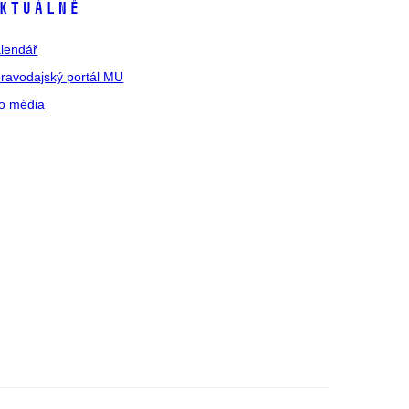
ktuálně
lendář
ravodajský portál MU
o média