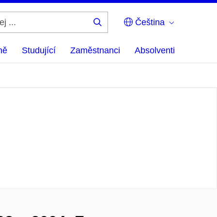
Čeština
Hledej
...
ně
Studující
Zaměstnanci
Absolventi