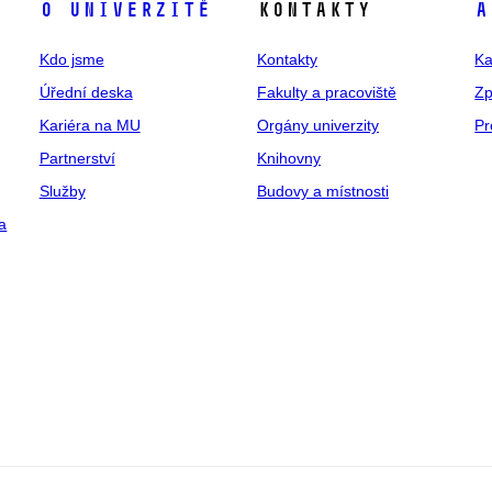
O univerzitě
Kontakty
A
Kdo jsme
Kontakty
Ka
Úřední deska
Fakulty a pracoviště
Zp
Kariéra na MU
Orgány univerzity
Pr
Partnerství
Knihovny
Služby
Budovy a místnosti
a