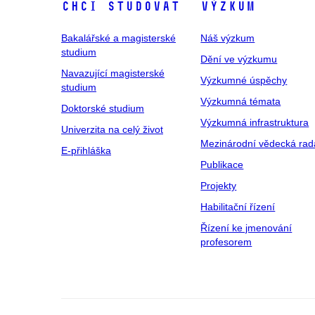
Chci studovat
Výzkum
Bakalářské a magisterské
Náš výzkum
studium
Dění ve výzkumu
Navazující magisterské
Výzkumné úspěchy
studium
Výzkumná témata
Doktorské studium
Výzkumná infrastruktura
Univerzita na celý život
Mezinárodní vědecká rad
E-přihláška
Publikace
Projekty
Habilitační řízení
Řízení ke jmenování
profesorem