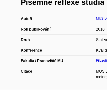
Písemné reflexe studia 
MUSIL
Autoři
Rok publikování
2010
Druh
Stať v
Konference
Kvalit
Filozof
Fakulta / Pracoviště MU
Citace
MUSILO
metody