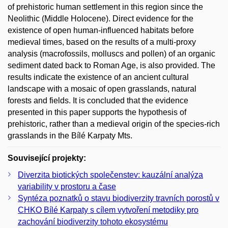
of prehistoric human settlement in this region since the
Neolithic (Middle Holocene). Direct evidence for the
existence of open human-influenced habitats before
medieval times, based on the results of a multi-proxy
analysis (macrofossils, molluscs and pollen) of an organic
sediment dated back to Roman Age, is also provided. The
results indicate the existence of an ancient cultural
landscape with a mosaic of open grasslands, natural
forests and fields. It is concluded that the evidence
presented in this paper supports the hypothesis of
prehistoric, rather than a medieval origin of the species-rich
grasslands in the Bílé Karpaty Mts.
Související projekty:
Diverzita biotických společenstev: kauzální analýza
variability v prostoru a čase
Syntéza poznatků o stavu biodiverzity travních porostů v
CHKO Bílé Karpaty s cílem vytvoření metodiky pro
zachování biodiverzity tohoto ekosystému