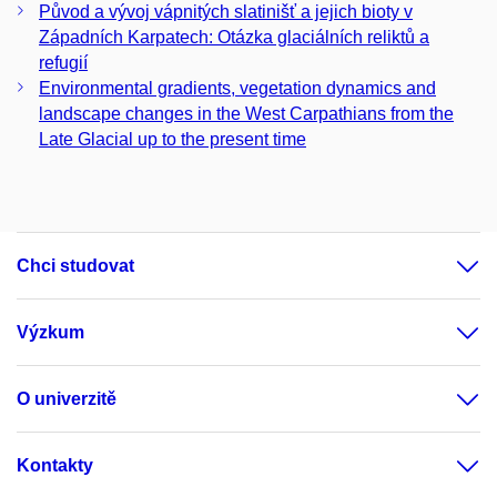
Původ a vývoj vápnitých slatinišť a jejich bioty v
Západních Karpatech: Otázka glaciálních reliktů a
refugií
Environmental gradients, vegetation dynamics and
landscape changes in the West Carpathians from the
Late Glacial up to the present time
Chci studovat
Výzkum
O univerzitě
Kontakty