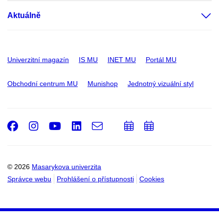
Aktuálně
Univerzitní magazín
IS MU
INET MU
Portál MU
Obchodní centrum MU
Munishop
Jednotný vizuální styl
Facebook
Instagram
Youtube
LinkedIn
e-
Přidat
Přidat
Email
mail
do
do
kalendáře
kalendáře
© 2026
Masarykova univerzita
Správce webu
Prohlášení o přístupnosti
Cookies