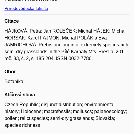
Přírodovědecká fakulta
Citace
HÁJKOVÁ, Petra; Jan ROLEČEK; Michal HÁJEK; Michal
HORSÁK; Karel FAJMON; Michal POLÁK a Eva
JAMRICHOVÁ. Prehistoric origin of extremely species-rich
semi-dry grasslands in the Bílé Karpaty Mts. Preslia. 2011,
roč. 83, č. 2, s. 185-204. ISSN 0032-7786.
Obor
Botanika
Klíčová slova
Czech Republic; disjunct distribution; environmental
history; Holocene; macrofossils; molluscs; palaeoecology;
pollen; relict species; semi-dry grasslands; Slovakia;
species richness