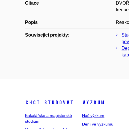
Citace
DVOŘÁ
freque
Popis
Reakce
Související projekty:
Stu
pev
Dep
kap
Chci studovat
Výzkum
Bakalářské a magisterské
Náš výzkum
studium
Dění ve výzkumu