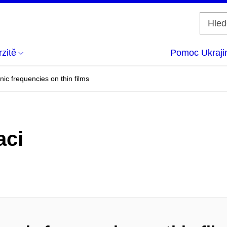
zitě
Pomoc Ukraji
ic frequencies on thin films
aci