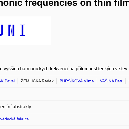
monic frequencies on thin fil
 vyšších harmonických frekvencí na přítomnost tenkých vrstev
K Pavel
ŽEMLIČKA Radek
BURŠÍKOVÁ Vilma
VAŠINA Petr
enční abstrakty
ovědecká fakulta