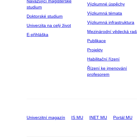
Navazující magisterské
Výzkumné úspěchy
studium
Výzkumná témata
Doktorské studium
Výzkumná infrastruktura
Univerzita na celý život
Mezinárodní vědecká rad
E-přihláška
Publikace
Projekty
Habilitační řízení
Řízení ke jmenování
profesorem
Univerzitní magazín
IS MU
INET MU
Portál MU