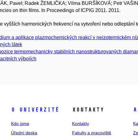
K, Pavel; Radek ŽEMLIČKA; Vilma BURŠÍKOVÁ; Petr VAŠINA a
ncies on thin films. In Proceedings of ICPIG 2011. 2011.
 vyšších harmonických frekvencí na vytvoření nebo odleptání t
dium a aplikace plazmochemických reakcí v neizotermickém níz
ných látek
ozice termomechanicky stabilních nanostrukturovaných diaman
acitních výbojích
O univerzitě
Kontakty
A
Kdo jsme
Kontakty
Ka
Úřední deska
Fakulty a pracoviště
Zp