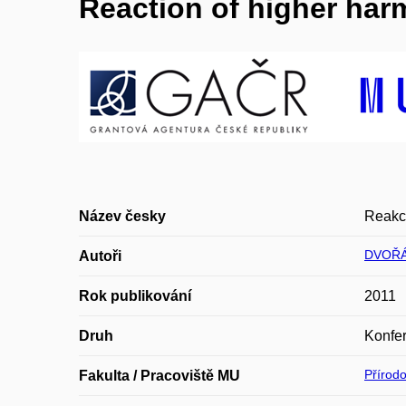
Reaction of higher har
Název česky
Reakce
DVOŘÁ
Autoři
Rok publikování
2011
Druh
Konfer
Přírod
Fakulta / Pracoviště MU