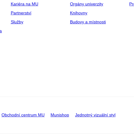
Kariéra na MU
Orgány univerzity
Pr
Partnerství
Knihovny
Služby
Budovy a místnosti
a
Obchodní centrum MU
Munishop
Jednotný vizuální styl