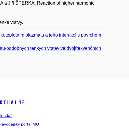
 Jiří ŠPERKA. Reaction of higher harmonic
enké vrstvy.
koteplotním plazmatu a jeho interakcí s povrchem
tu-podobných tenkých vrstev ve dvojfrekvenčních
ktuálně
lendář
ravodajský portál MU