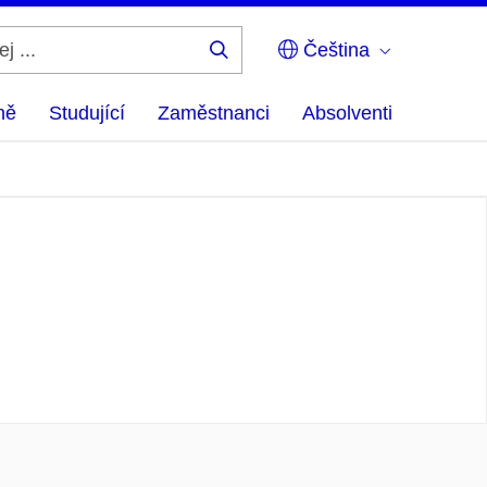
Čeština
Hledej
...
ně
Studující
Zaměstnanci
Absolventi