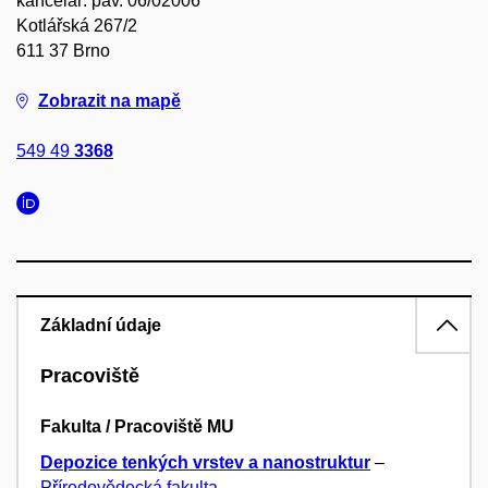
kancelář: pav. 06/02006
Kotlářská 267/2
611 37 Brno
Zobrazit na mapě
549 49
3368
Základní údaje
Pracoviště
Fakulta / Pracoviště MU
Depozice tenkých vrstev a nanostruktur
–
Přírodovědecká fakulta