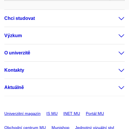
Chci studovat
Výzkum
O univerzitě
Kontakty
Aktuálně
Univerzitní magazín
IS MU
INET MU
Portál MU
Obchodní centrum MU
Munishop
Jednotný vizuální styl