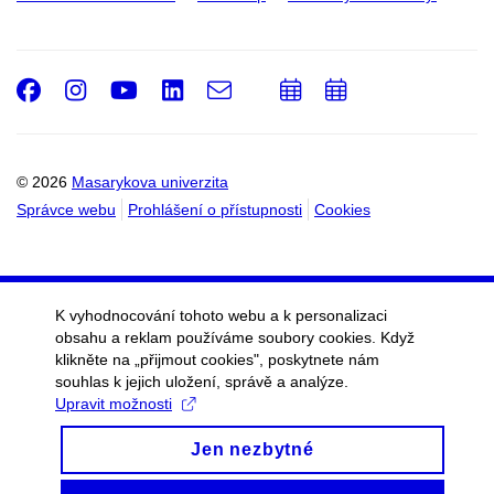
Facebook
Instagram
Youtube
LinkedIn
e-
Přidat
Přidat
Email
mail
do
do
kalendáře
kalendáře
© 2026
Masarykova univerzita
Správce webu
Prohlášení o přístupnosti
Cookies
K vyhodnocování tohoto webu a k personalizaci
obsahu a reklam používáme soubory cookies. Když
klikněte na „přijmout cookies", poskytnete nám
souhlas k jejich uložení, správě a analýze.
Upravit možnosti
Jen nezbytné