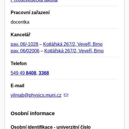
Pracovní zařazení
docentka
Kancelář
pav. 06/-1028
–
Kotlářská 267/2, Veveří, Brno
pav. 06/02006
–
Kotlářská 267/2, Veveří, Brno
Telefon
549 49
8408
,
3368
E-mail
vilmab@physics.muni.cz
Osobní informace
Osobní identifikace - univerzitní číslo