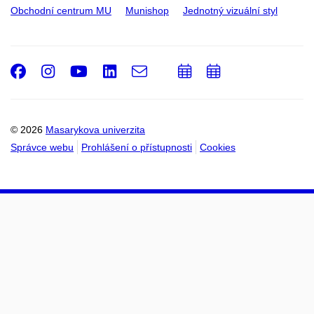
Obchodní centrum MU
Munishop
Jednotný vizuální styl
Facebook
Instagram
Youtube
LinkedIn
e-
Přidat
Přidat
Email
mail
do
do
kalendáře
kalendáře
© 2026
Masarykova univerzita
Správce webu
Prohlášení o přístupnosti
Cookies