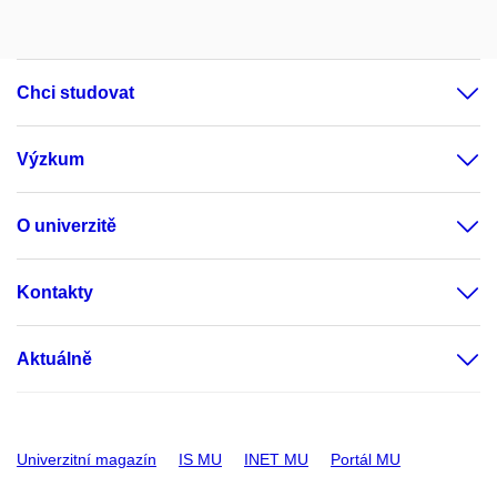
Chci studovat
Výzkum
O univerzitě
Kontakty
Aktuálně
Univerzitní magazín
IS MU
INET MU
Portál MU