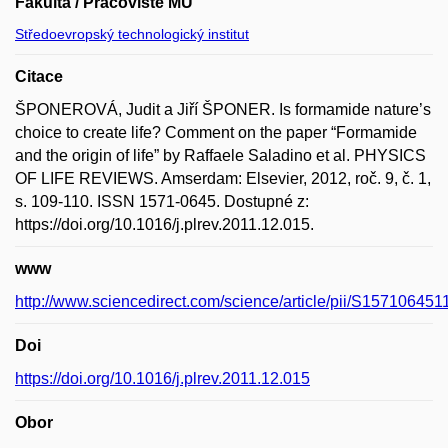
Fakulta / Pracoviště MU
Středoevropský technologický institut
Citace
ŠPONEROVÁ, Judit a Jiří ŠPONER. Is formamide nature’s
choice to create life? Comment on the paper “Formamide
and the origin of life” by Raffaele Saladino et al. PHYSICS
OF LIFE REVIEWS. Amserdam: Elsevier, 2012, roč. 9, č. 1,
s. 109-110. ISSN 1571-0645. Dostupné z:
https://doi.org/10.1016/j.plrev.2011.12.015.
www
http://www.sciencedirect.com/science/article/pii/S15710645
Doi
https://doi.org/10.1016/j.plrev.2011.12.015
Obor