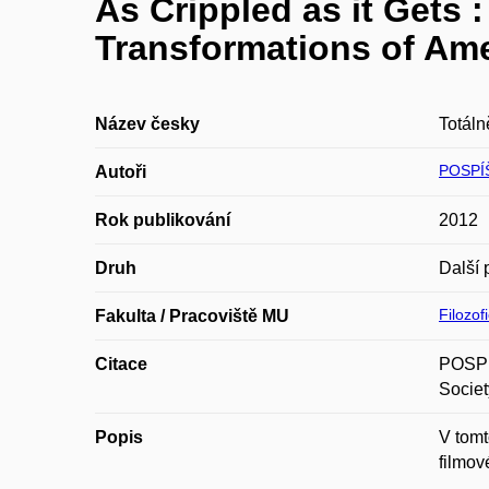
As Crippled as it Gets
Transformations of Ame
Název česky
Totáln
POSPÍ
Autoři
Rok publikování
2012
Druh
Další 
Filozof
Fakulta / Pracoviště MU
Citace
POSPÍŠ
Societ
Popis
V tomt
filmov