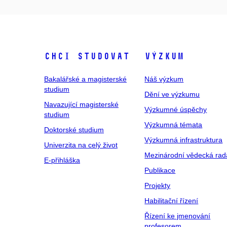
Chci studovat
Výzkum
Bakalářské a magisterské
Náš výzkum
studium
Dění ve výzkumu
Navazující magisterské
Výzkumné úspěchy
studium
Výzkumná témata
Doktorské studium
Výzkumná infrastruktura
Univerzita na celý život
Mezinárodní vědecká rad
E-přihláška
Publikace
Projekty
Habilitační řízení
Řízení ke jmenování
profesorem