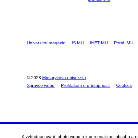
Univerzitní magazín
IS MU
INET MU
Portál MU
© 2026
Masarykova univerzita
Správce webu
Prohlášení o přístupnosti
Cookies
K vyhodnocování tohoto webu a k personalizaci obsahu a r