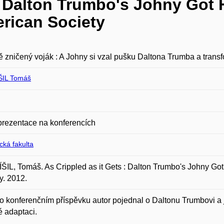
 : Dalton Trumbo's Johny Got
rican Society
ě zničený voják : A Johny si vzal pušku Daltona Trumba a tran
ŠIL Tomáš
prezentace na konferencích
ická fakulta
IL, Tomáš. As Crippled as it Gets : Dalton Trumbo's Johny Got
y. 2012.
o konferenčním příspěvku autor pojednal o Daltonu Trumbovi a j
é adaptaci.