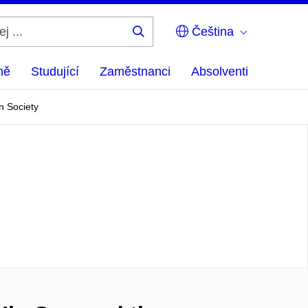
Čeština
Hledej
...
ně
Studující
Zaměstnanci
Absolventi
n Society