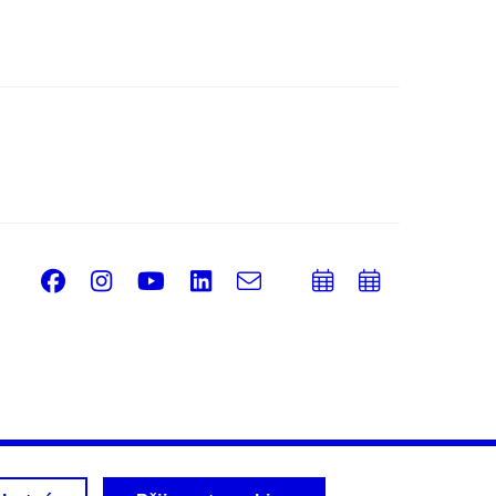
Facebook
Instagram
Youtube
LinkedIn
e-
Přidat
Přidat
Email
mail
do
do
kalendáře
kalendá