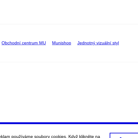
Obchodní centrum MU
Munishop
Jednotný vizuální styl
eklam používáme soubory cookies. Když klikněte na