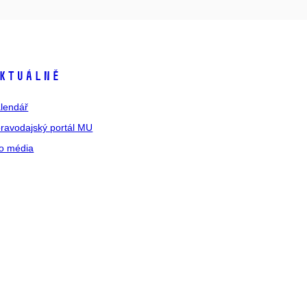
ktuálně
lendář
ravodajský portál MU
o média