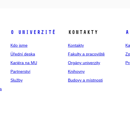
O univerzitě
Kontakty
A
Kdo jsme
Kontakty
Ka
Úřední deska
Fakulty a pracoviště
Zp
Kariéra na MU
Orgány univerzity
Pr
Partnerství
Knihovny
Služby
Budovy a místnosti
a