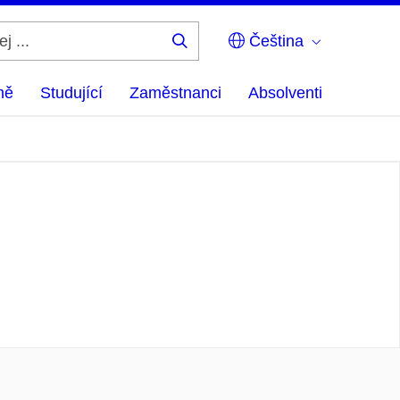
Čeština
Hledej
...
ně
Studující
Zaměstnanci
Absolventi