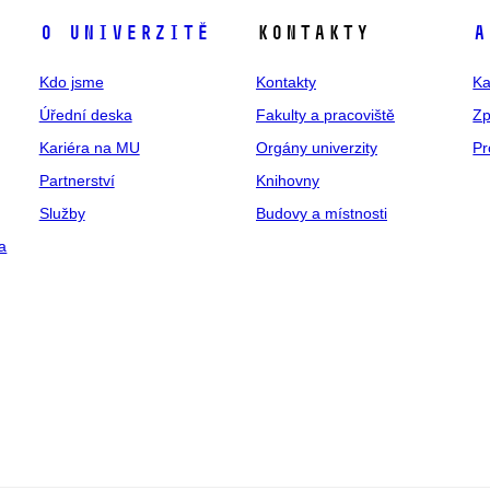
O univerzitě
Kontakty
A
Kdo jsme
Kontakty
Ka
Úřední deska
Fakulty a pracoviště
Zp
Kariéra na MU
Orgány univerzity
Pr
Partnerství
Knihovny
Služby
Budovy a místnosti
a