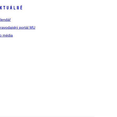
ktuálně
lendář
ravodajský portál MU
o média