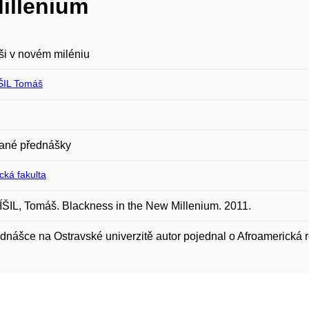
illenium
i v novém miléniu
ŠIL Tomáš
ané přednášky
ická fakulta
IL, Tomáš. Blackness in the New Millenium. 2011.
dnášce na Ostravské univerzitě autor pojednal o Afroamerická re