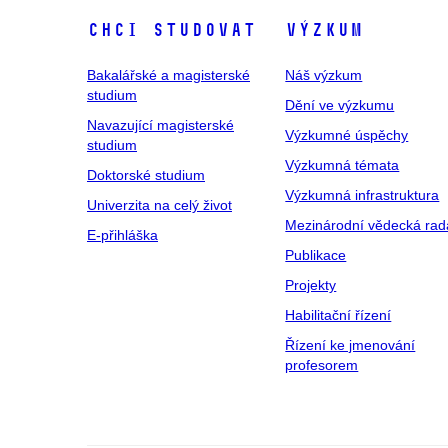
Chci studovat
Výzkum
Bakalářské a magisterské
Náš výzkum
studium
Dění ve výzkumu
Navazující magisterské
Výzkumné úspěchy
studium
Výzkumná témata
Doktorské studium
Výzkumná infrastruktura
Univerzita na celý život
Mezinárodní vědecká rad
E-přihláška
Publikace
Projekty
Habilitační řízení
Řízení ke jmenování
profesorem