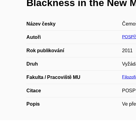
Blackness in the New M
Název česky
Černoš
POSPÍ
Autoři
Rok publikování
2011
Druh
Vyžád
Filozof
Fakulta / Pracoviště MU
Citace
POSPÍŠ
Popis
Ve pře