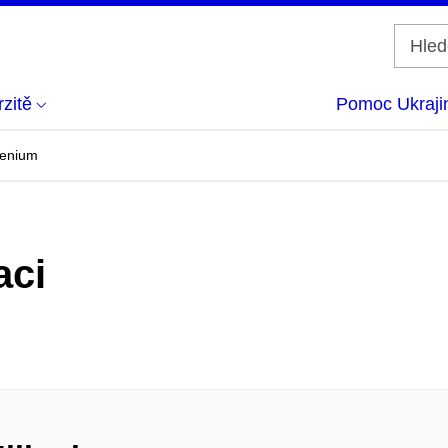
zitě
Pomoc Ukraji
lenium
aci