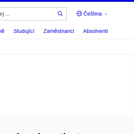
Čeština
Hledej
...
ně
Studující
Zaměstnanci
Absolventi