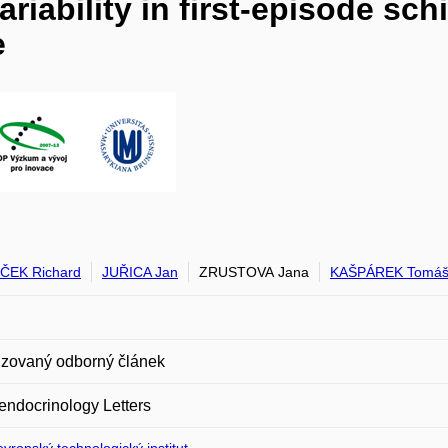
iability in first-episode sch
e
ČEK Richard
JUŘICA Jan
ZRUSTOVA Jana
KAŠPÁREK Tomá
zovaný odborný článek
ndocrinology Letters