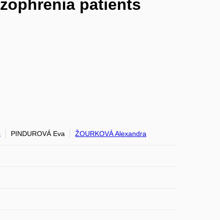
izophrenia patients
š
PINDUROVÁ Eva
ŽOURKOVÁ Alexandra