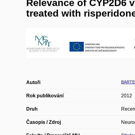
Relevance of CYP2D6 var
treated with risperidon
BARTE
Autoři
Rok publikování
2012
Druh
Recen
Časopis / Zdroj
Neuroe