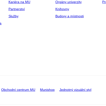
Kariéra na MU
Orgány univerzity
Pr
Partnerství
Knihovny
Služby
Budovy a místnosti
a
Obchodní centrum MU
Munishop
Jednotný vizuální styl