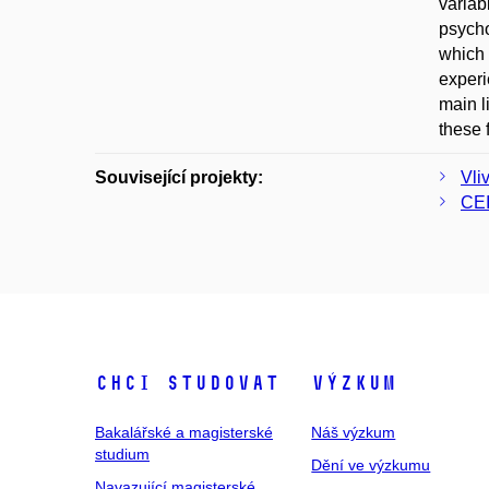
variab
psycho
which 
experi
main l
these 
Související projekty:
Vli
CEI
Chci studovat
Výzkum
Bakalářské a magisterské
Náš výzkum
studium
Dění ve výzkumu
Navazující magisterské