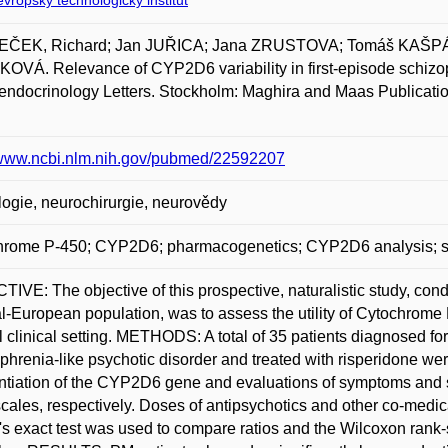
vropský technologický institut
ČEK, Richard; Jan JUŘICA; Jana ZRUSTOVA; Tomáš KAŠP
VÁ. Relevance of CYP2D6 variability in first-episode schizoph
ndocrinology Letters. Stockholm: Maghira and Maas Publications
//www.ncbi.nlm.nih.gov/pubmed/22592207
ogie, neurochirurgie, neurovědy
hrome P-450; CYP2D6; pharmacogenetics; CYP2D6 analysis; sc
IVE: The objective of this prospective, naturalistic study, cond
l-European population, was to assess the utility of Cytochro
 clinical setting. METHODS: A total of 35 patients diagnosed for 
phrenia-like psychotic disorder and treated with risperidone we
tiation of the CYP2D6 gene and evaluations of symptoms and s
ales, respectively. Doses of antipsychotics and other co-medicat
's exact test was used to compare ratios and the Wilcoxon rank