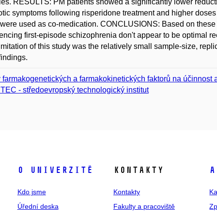
les. RESULTS: PM patients showed a significantly lower reducti
tic symptoms following risperidone treatment and higher doses
were used as co-medication. CONCLUSIONS: Based on these re
encing first-episode schizophrenia don't appear to be optimal re
imitation of this study was the relatively small sample-size, repl
findings.
v farmakogenetických a farmakokinetických faktorů na účinnost 
TEC - středoevropský technologický institut
O univerzitě
Kontakty
A
Kdo jsme
Kontakty
Ka
Úřední deska
Fakulty a pracoviště
Zp