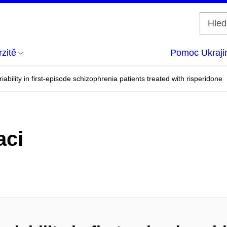
zitě
Pomoc Ukraji
bility in first-episode schizophrenia patients treated with risperidone
aci