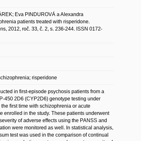
ÁREK; Eva PINDUROVÁ a Alexandra
renia patients treated with risperidone.
, 2012, roč. 33, č. 2, s. 236-244. ISSN 0172-
hizophrenia; risperidone
ucted in first-episode psychosis patients from a
me P-450 2D6 (CYP2D6) genotype testing under
the first time with schizophrenia or acute
re enrolled in the study. These patients underwent
everity of adverse effects using the PANSS and
ion were monitored as well. In statistical analysis,
-sum test was used in the comparison of continual