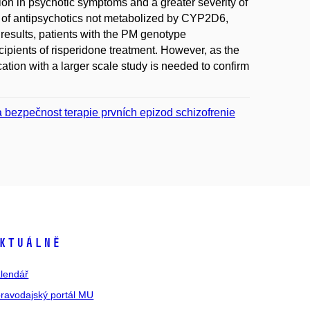
on in psychotic symptoms and a greater severity of
 of antipsychotics not metabolized by CYP2D6,
sults, patients with the PM genotype
cipients of risperidone treatment. However, as the
ication with a larger scale study is needed to confirm
a bezpečnost terapie prvních epizod schizofrenie
ktuálně
lendář
ravodajský portál MU