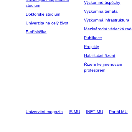
Výzkumné úspěchy
studium
Výzkumná témata
Doktorské studium
Výzkumná infrastruktura
Univerzita na celý život
Mezinárodní vědecká rad
E-přihláška
Publikace
Projekty
Habilitační řízení
Řízení ke jmenování
profesorem
Univerzitní magazín
IS MU
INET MU
Portál MU