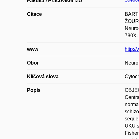
Středoe
Fakulta / Pracoviště MU
Citace
BARTE
ŽOURKO
Neuroe
780X.
www
http:
Obor
Neurol
Klíčová slova
Cytoc
Popis
OBJECT
Centra
normal
schizo
sequen
UKU sc
Fisher