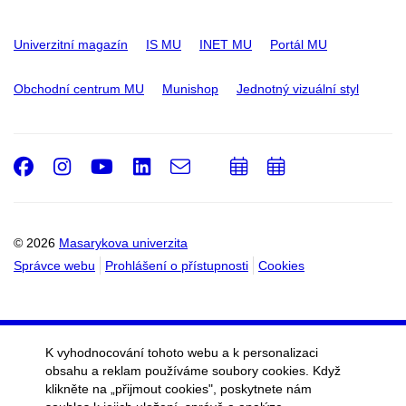
Univerzitní magazín
IS MU
INET MU
Portál MU
Obchodní centrum MU
Munishop
Jednotný vizuální styl
Facebook
Instagram
Youtube
LinkedIn
e-
Přidat
Přidat
Email
mail
do
do
kalendáře
kalendáře
© 2026
Masarykova univerzita
Správce webu
Prohlášení o přístupnosti
Cookies
K vyhodnocování tohoto webu a k personalizaci
obsahu a reklam používáme soubory cookies. Když
klikněte na „přijmout cookies", poskytnete nám