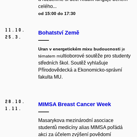
celého...
od 15:00 do 17:30
11.
10.
Bohatství Země
25.
3.
Uran v energetickém mixu budoucnosti
je
ultioborové soutěže pro studenty
tématem m
středních škol. Soutěž vyhlašuje
Přírodovědecká a Ekonomicko-správní
fakulta MU.
28.
10.
MIMSA Breast Cancer Week
1.
11.
Masarykova mezinárodní asociace
studentů medicíny alias MIMSA pořádá
akci za účelem zvýšení povědomí