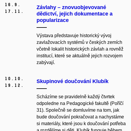
16.
9.
Závlahy – znovuobjevované
17.
11.
dědictví, jejich dokumentace a
popularizace
Výstava představuje historický vývoj
zavlažovacích systémů v českých zemích
včetně lokalit historických závlah a rovněž
institucí, které se aktuálně jejich rozvojem
zabývají.
10.
10.
Skupinové doučování Klubík
19.
12.
Scházíme se pravidelně každý čtvrtek
odpoledne na Pedagogické fakultě (Poříčí
31). Společně se domluvíme na tom, jak
bude doučování pokračovat a nachystáme
si materiály, které jsou k doučování potřeba
a rozdělíme si děti. Klubík funguje během