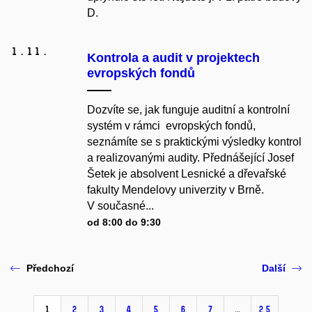
D.
1.
11.
Kontrola a audit v projektech
evropských fondů
Dozvíte se, jak funguje auditní a kontrolní
systém v rámci evropských fondů,
seznámíte se s praktickými výsledky kontrol
a realizovanými audity. Přednášející Josef
Šetek je absolvent Lesnické a dřevařské
fakulty Mendelovy univerzity v Brně.
V současné...
od 8:00 do 9:30
Předchozí
Další
1
2
3
4
5
6
7
…
25