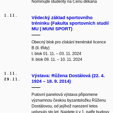
Nominujte studenty na Cenu děkana
1.
11.
Vědecký základ sportovního
tréninku (Fakulta sportovních studií
MU | MUNI SPORT)
Obecný blok pro získání trenérské licence
B (II. třídy)
I. blok 01. 11. – 03. 11. 2024
II. blok 09. 11. – 10. 11. 2024
1.
11.
Výstava: Růžena Dostálová (22. 4.
29.
11.
1924 – 18. 9. 2014)
Putovní panelová výstava připomene
významnou českou byzantoložku Růženu
Dostálovou, od jejíhož narození letos
uplynulo sto let. Najdete ji v 1. patře budovy