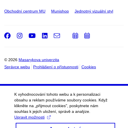
Obchodní centrum MU
Munishop
Jednotný vizuální styl
Facebook
Instagram
Youtube
LinkedIn
e-
Přidat
Přidat
Email
mail
do
do
kalendáře
kalendáře
© 2026
Masarykova univerzita
Správce webu
Prohlášení o přístupnosti
Cookies
K vyhodnocování tohoto webu a k personalizaci
obsahu a reklam používáme soubory cookies. Když
klikněte na „přijmout cookies", poskytnete nám
souhlas k jejich uložení, správě a analýze.
Upravit možnosti