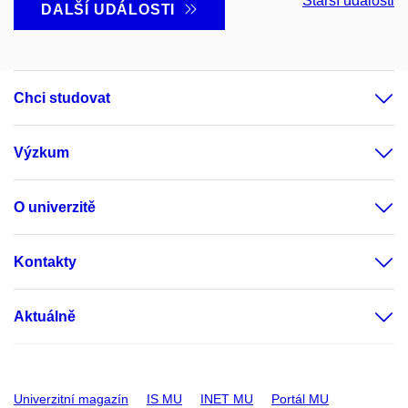
Starší události
DALŠÍ UDÁLOSTI
Chci studovat
Výzkum
O univerzitě
Kontakty
Aktuálně
Univerzitní magazín
IS MU
INET MU
Portál MU