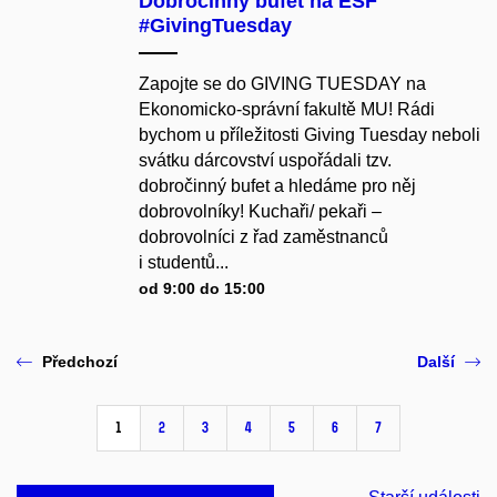
Dobročinný bufet na ESF
#GivingTuesday
Zapojte se do GIVING TUESDAY na
Ekonomicko-správní fakultě MU! Rádi
bychom u příležitosti Giving Tuesday neboli
svátku dárcovství uspořádali tzv.
dobročinný bufet a hledáme pro něj
dobrovolníky! Kuchaři/ pekaři –
dobrovolníci z řad zaměstnanců
i studentů...
od 9:00 do 15:00
Předchozí
Další
1
2
3
4
5
6
7