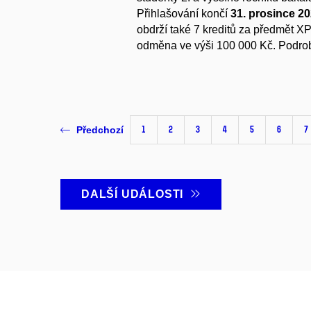
Přihlašování končí
31. prosince 20
obdrží také 7 kreditů za předmět 
odměna ve výši 100 000 Kč. Podro
1
2
3
4
5
6
7
Předchozí
DALŠÍ UDÁLOSTI