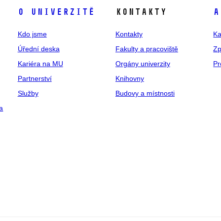
O univerzitě
Kontakty
A
Kdo jsme
Kontakty
Ka
Úřední deska
Fakulty a pracoviště
Zp
Kariéra na MU
Orgány univerzity
Pr
Partnerství
Knihovny
Služby
Budovy a místnosti
a