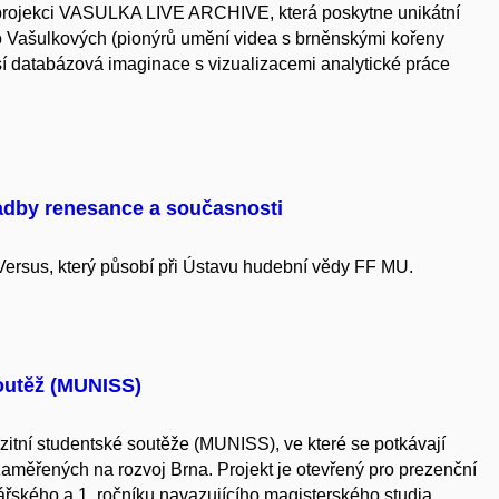
rojekci VASULKA LIVE ARCHIVE, která poskytne unikátní
 Vašulkových (pionýrů umění videa s brněnskými kořeny
sí databázová imaginace s vizualizacemi analytické práce
ladby renesance a současnosti
Versus, který působí při Ústavu hudební vědy FF MU.
soutěž (MUNISS)
zitní studentské soutěže (MUNISS), ve které se potkávají
 zaměřených na rozvoj Brna. Projekt je otevřený pro prezenční
ářského a 1. ročníku navazujícího magisterského studia.