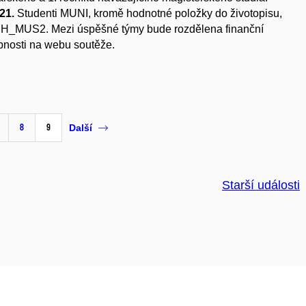
21.
S
tudenti MUNI, kromě hodnotné položky do životopisu,
XPH_MUS2. Mezi úspěšné týmy bude rozdělena finanční
bnosti na webu soutěže.
8
9
Další
Starší události