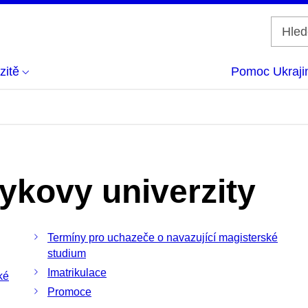
zitě
Pomoc Ukraji
ykovy univerzity
Termíny pro uchazeče o navazující magisterské
studium
Imatrikulace
ké
Promoce