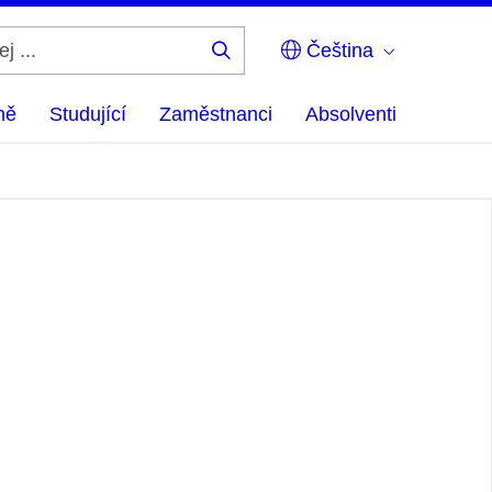
Čeština
Hledej
...
ně
Studující
Zaměstnanci
Absolventi