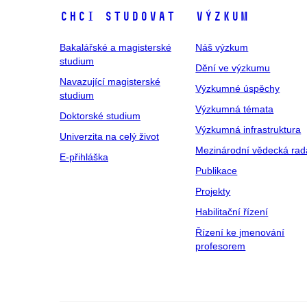
Chci studovat
Výzkum
Bakalářské a magisterské
Náš výzkum
studium
Dění ve výzkumu
Navazující magisterské
Výzkumné úspěchy
studium
Výzkumná témata
Doktorské studium
Výzkumná infrastruktura
Univerzita na celý život
Mezinárodní vědecká rad
E-přihláška
Publikace
Projekty
Habilitační řízení
Řízení ke jmenování
profesorem