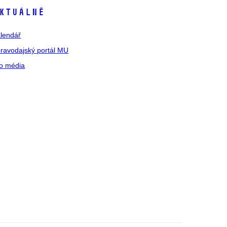
ktuálně
lendář
ravodajský portál MU
o média