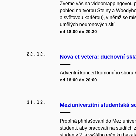
Zveme vás na videomappingovou p
pohled na tvorbu Steiny a Woodyho
a světovou kariérou), v němž se mí
umělých neuronových sítí.
od 18:00 do 20:30
22.
12.
Nova et vetera: duchovní sk
Adventní koncert komorního sboru 
od 18:00 do 20:00
31.
12.
Meziuniverzitní studentská 
Probíhá
přihlašování do Meziuniver
studenti, aby pracovali na studiích
studenty 2. a vyššího ročníku bakal