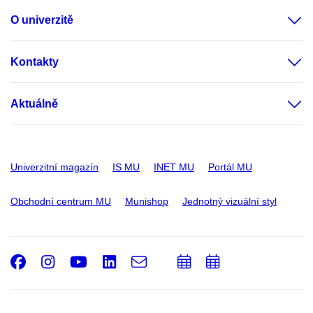
O univerzitě
Kontakty
Aktuálně
Univerzitní magazín
IS MU
INET MU
Portál MU
Obchodní centrum MU
Munishop
Jednotný vizuální styl
Facebook
Instagram
Youtube
LinkedIn
e-
Přidat
Přidat
Email
mail
do
do
kalendáře
kalendáře