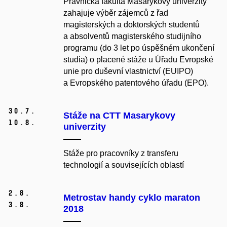
Právnická fakulta Masarykovy univerzity
zahajuje výběr zájemců z řad
magisterských a doktorských studentů
a absolventů magisterského studijního
programu (do 3 let po úspěšném ukončení
studia) o placené stáže u Úřadu Evropské
unie pro duševní vlastnictví (EUIPO)
a Evropského patentového úřadu (EPO).
30.
7.
Stáže na CTT Masarykovy
10.
8.
univerzity
Stáže pro pracovníky z transferu
technologií a souvisejících oblastí
2.
8.
Metrostav handy cyklo maraton
3.
8.
2018