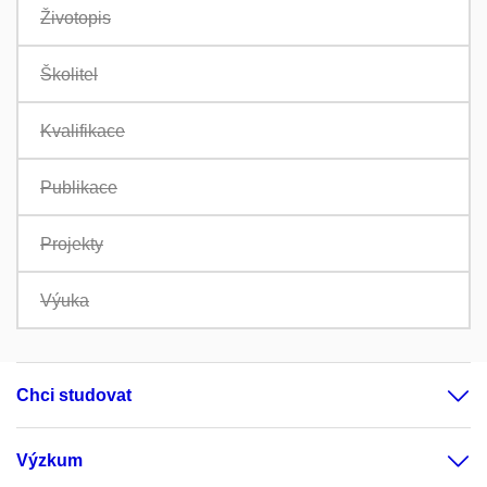
Životopis
Školitel
Kvalifikace
Publikace
Projekty
Výuka
Chci studovat
Výzkum