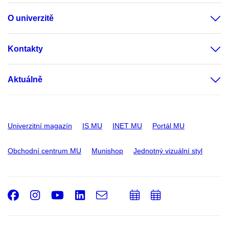
O univerzitě
Kontakty
Aktuálně
Univerzitní magazín
IS MU
INET MU
Portál MU
Obchodní centrum MU
Munishop
Jednotný vizuální styl
Facebook
Instagram
Youtube
LinkedIn
e-
Přidat
Přidat
Email
mail
do
do
kalendáře
kalendáře