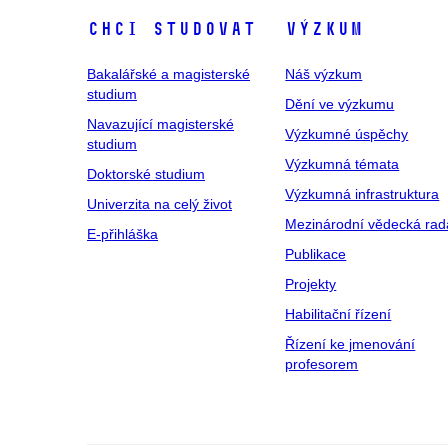
Chci studovat
Výzkum
Bakalářské a magisterské
Náš výzkum
studium
Dění ve výzkumu
Navazující magisterské
Výzkumné úspěchy
studium
Výzkumná témata
Doktorské studium
Výzkumná infrastruktura
Univerzita na celý život
Mezinárodní vědecká rad
E-přihláška
Publikace
Projekty
Habilitační řízení
Řízení ke jmenování
profesorem