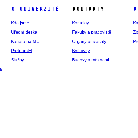
O univerzitě
Kontakty
A
Kdo jsme
Kontakty
Ka
Úřední deska
Fakulty a pracoviště
Zp
Kariéra na MU
Orgány univerzity
Pr
Partnerství
Knihovny
Služby
Budovy a místnosti
a