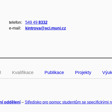
telefon:
549 49
8332
e‑mail:
kintrova@sci.muni.cz
l
Kvalifikace
Publikace
Projekty
Výu
ní oddělení
–
Středisko pro pomoc studentům se specifickými 