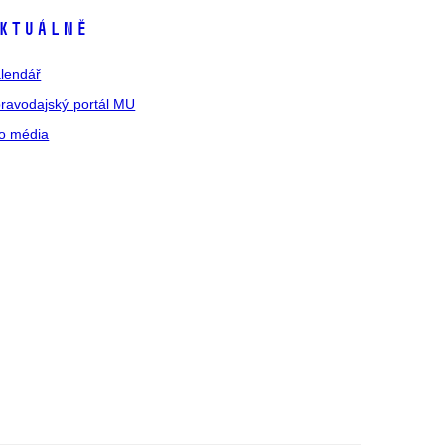
ktuálně
lendář
ravodajský portál MU
o média