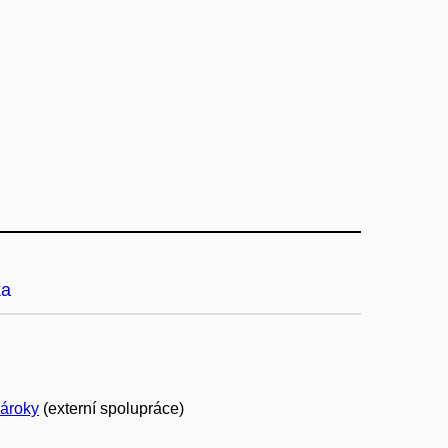
ka
nároky
(externí spolupráce)