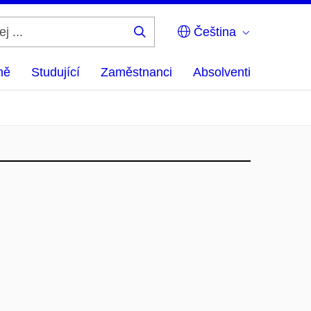
Čeština
Hledej
...
ně
Studující
Zaměstnanci
Absolventi