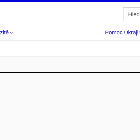
zitě
Pomoc Ukraji