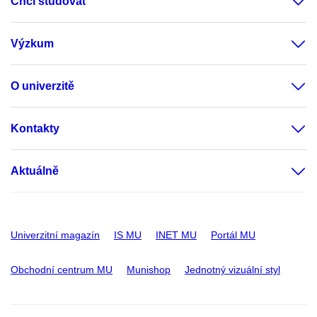
Chci studovat
Výzkum
O univerzitě
Kontakty
Aktuálně
Univerzitní magazín
IS MU
INET MU
Portál MU
Obchodní centrum MU
Munishop
Jednotný vizuální styl