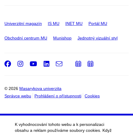
Univerzitní magazín
IS MU
INET MU
Portál MU
Obchodní centrum MU
Munishop
Jednotný vizuální styl
Facebook
Instagram
Youtube
LinkedIn
e-
Přidat
Přidat
Email
mail
do
do
kalendáře
kalendáře
© 2026
Masarykova univerzita
Správce webu
Prohlášení o přístupnosti
Cookies
K vyhodnocování tohoto webu a k personalizaci
obsahu a reklam používáme soubory cookies. Když